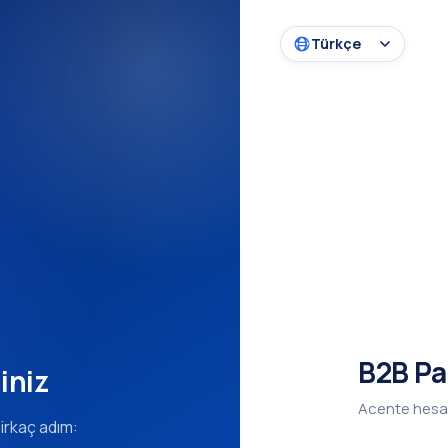
B2B Pa
iniz
Acente hesa
irkaç adım: