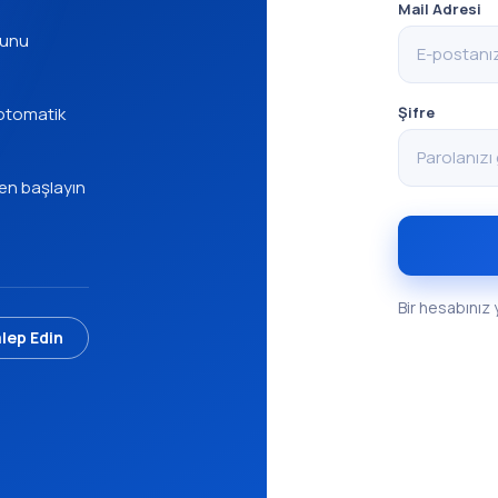
Mail Adresi
munu
Şifre
 otomatik
en başlayın
Bir hesabınız
lep Edin