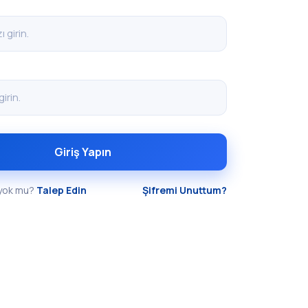
Giriş Yapın
 yok mu?
Talep Edin
Şifremi Unuttum?