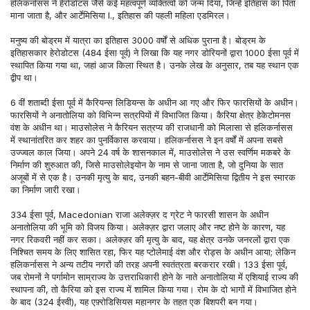
हलिकर्नासस ने हेरोडोटस जैसे कई महत्वपूर्ण व्यक्तित्वों को जन्म दिया, जिन्हें इतिहास का पिता 
माना जाता है, और आर्टेमिसिया I., इतिहास की पहली महिला एडमिरल।
मनुष्य की बोड्रम में यात्रा का इतिहास 3000 वर्षों से अधिक पुराना है। बोड्रम के 
इतिहासकार हेरोडोटस (484 ईसा पूर्व) ने लिखा कि यह नगर डोरियनों द्वारा 1000 ईसा पूर्व में 
स्थापित किया गया था, जहां आज किला स्थित है। उनके लेख के अनुसार, तब यह स्थान एक 
द्वीप था।
6 वीं शताब्दी ईसा पूर्व में कैरियन्स लिडियन्स के अधीन आ गए और फिर फारसियों के अधीन। 
फारसियों ने अनातोलिया को विभिन्न सत्रपियों में विभाजित किया। कैरिया क्षेत्र हेकेटोमनस 
वंश के अधीन था। माउसोलेस ने कैरियन सत्रप्य की राजधानी को मिलासा से हलिकर्नासस 
में स्थानांतरित कर शहर का पुनर्विकास करवाया। हलिकर्नासस ने इन वर्षों में अपना सबसे 
उज्ज्वल काल जिया। अपने 24 वर्ष के शासनकाल में, माउसोलेस ने उस स्वर्णिम मकबरे के 
निर्माण की शुरुआत की, जिसे माउसोलेइयोन के नाम से जाना जाता है, जो दुनिया के सात 
अजूबों में से एक है। उनकी मृत्यु के बाद, उनकी बहन-बीवी आर्टेमिसिया द्वितीय ने इस स्मारक 
का निर्माण जारी रखा।
334 ईसा पूर्व, Macedonian राजा अलेक्ज़र द ग्रेट ने फारसी शासन के अधीन 
अनातोलिया की भूमि को विजय किया। अलेक्ज़र द्वारा जलाए और नष्ट होने के कारण, यह 
नगर रिकवरी नहीं कर सका। अलेक्ज़र की मृत्यु के बाद, यह क्षेत्र उनके जनरलों द्वारा एक 
निश्चित समय के लिए शासित रहा, फिर यह प्टोलेमाई वंश और रोड्स के अधीन आया; लेकिन 
हलिकर्नासस ने अन्य तटीय नगरों की तरह अपनी स्वतंत्रता बरकरार रखी। 133 ईसा पूर्व, 
जब रोमनों ने पर्गामोन साम्राज्य के उत्तराधिकारी होने के नाते अनातोलिया में एशियाई राज्य की 
स्थापना की, तो कैरिया को इस राज्य में शामिल किया गया। रोम के दो भागों में विभाजित होने 
के बाद (324 ईस्वी), यह एफ़्रोडिसियस महानगर के तहत एक बिशपरी बन गया।