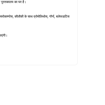
र पुस्तकालय का घर है।
रोकाम्पोस, कौलौकी के साथ व्रोमोलिथोस, गॉर्ना, बलेफऊटिस 
जाएंगी।