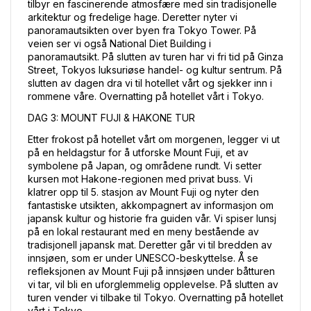
tilbyr en fascinerende atmosfære med sin tradisjonelle 
arkitektur og fredelige hage. Deretter nyter vi 
panoramautsikten over byen fra Tokyo Tower. På 
veien ser vi også National Diet Building i 
panoramautsikt. På slutten av turen har vi fri tid på Ginza 
Street, Tokyos luksuriøse handel- og kultur sentrum. På 
slutten av dagen dra vi til hotellet vårt og sjekker inn i 
rommene våre. Overnatting på hotellet vårt i Tokyo.
DAG 3: MOUNT FUJI & HAKONE TUR
Etter frokost på hotellet vårt om morgenen, legger vi ut 
på en heldagstur for å utforske Mount Fuji, et av 
symbolene på Japan, og områdene rundt. Vi setter 
kursen mot Hakone-regionen med privat buss. Vi 
klatrer opp til 5. stasjon av Mount Fuji og nyter den 
fantastiske utsikten, akkompagnert av informasjon om 
japansk kultur og historie fra guiden vår. Vi spiser lunsj 
på en lokal restaurant med en meny bestående av 
tradisjonell japansk mat. Deretter går vi til bredden av 
innsjøen, som er under UNESCO-beskyttelse. Å se 
refleksjonen av Mount Fuji på innsjøen under båtturen 
vi tar, vil bli en uforglemmelig opplevelse. På slutten av 
turen vender vi tilbake til Tokyo. Overnatting på hotellet 
vårt i Tokyo.