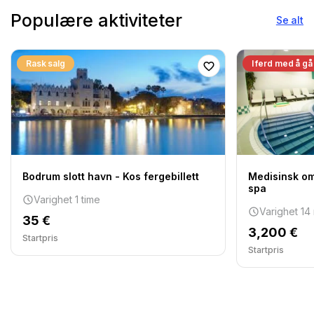
Populære aktiviteter
Se alt
Rask salg
I ferd med å gå
Bodrum slott havn - Kos fergebillett
Medisinsk om
spa
Varighet 1 time
Varighet 14 
35 €
3,200 €
Startpris
Startpris