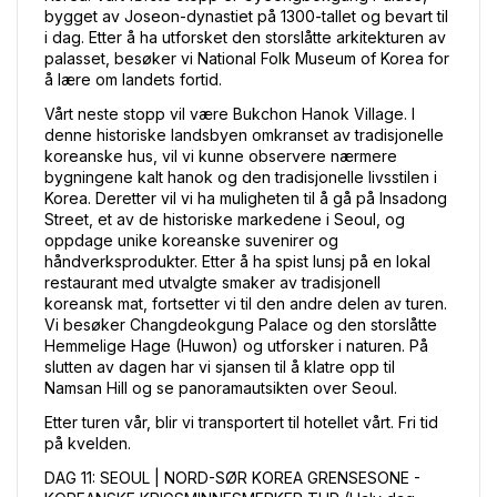
bygget av Joseon-dynastiet på 1300-tallet og bevart til 
i dag. Etter å ha utforsket den storslåtte arkitekturen av 
palasset, besøker vi National Folk Museum of Korea for 
å lære om landets fortid.
Vårt neste stopp vil være Bukchon Hanok Village. I 
denne historiske landsbyen omkranset av tradisjonelle 
koreanske hus, vil vi kunne observere nærmere 
bygningene kalt hanok og den tradisjonelle livsstilen i 
Korea. Deretter vil vi ha muligheten til å gå på Insadong 
Street, et av de historiske markedene i Seoul, og 
oppdage unike koreanske suvenirer og 
håndverksprodukter. Etter å ha spist lunsj på en lokal 
restaurant med utvalgte smaker av tradisjonell 
koreansk mat, fortsetter vi til den andre delen av turen. 
Vi besøker Changdeokgung Palace og den storslåtte 
Hemmelige Hage (Huwon) og utforsker i naturen. På 
slutten av dagen har vi sjansen til å klatre opp til 
Namsan Hill og se panoramautsikten over Seoul.
Etter turen vår, blir vi transportert til hotellet vårt. Fri tid 
på kvelden.
DAG 11: SEOUL | NORD-SØR KOREA GRENSESONE - 