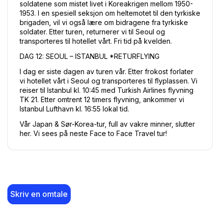
soldatene som mistet livet i Koreakrigen mellom 1950-
1953. I en spesiell seksjon om heltemotet til den tyrkiske 
brigaden, vil vi også lære om bidragene fra tyrkiske 
soldater. Etter turen, returnerer vi til Seoul og 
transporteres til hotellet vårt. Fri tid på kvelden.
DAG 12: SEOUL – ISTANBUL *RETURFLYING
I dag er siste dagen av turen vår. Etter frokost forlater 
vi hotellet vårt i Seoul og transporteres til flyplassen. Vi 
reiser til Istanbul kl. 10:45 med Turkish Airlines flyvning 
TK 21. Etter omtrent 12 timers flyvning, ankommer vi 
Istanbul Lufthavn kl. 16:55 lokal tid.
Vår Japan & Sør-Korea-tur, full av vakre minner, slutter 
her. Vi sees på neste Face to Face Travel tur!
Skriv en omtale