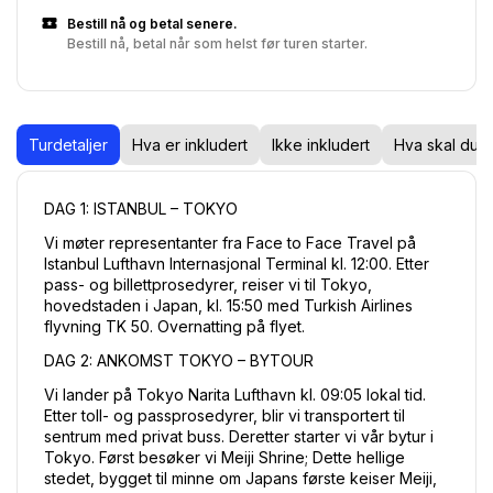
Bestill nå og betal senere.
Bestill nå, betal når som helst før turen starter.
Turdetaljer
Hva er inkludert
Ikke inkludert
Hva skal du 
DAG 1: ISTANBUL – TOKYO
Vi møter representanter fra Face to Face Travel på 
Istanbul Lufthavn Internasjonal Terminal kl. 12:00. Etter 
pass- og billettprosedyrer, reiser vi til Tokyo, 
hovedstaden i Japan, kl. 15:50 med Turkish Airlines 
flyvning TK 50. Overnatting på flyet.
DAG 2: ANKOMST TOKYO – BYTOUR
Vi lander på Tokyo Narita Lufthavn kl. 09:05 lokal tid. 
Etter toll- og passprosedyrer, blir vi transportert til 
sentrum med privat buss. Deretter starter vi vår bytur i 
Tokyo. Først besøker vi Meiji Shrine; Dette hellige 
stedet, bygget til minne om Japans første keiser Meiji, 