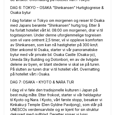
DAG 6: TOKYO – OSAKA “Shinkansen” Hurtigtogreise & 
Osaka bytur
I dag forlater vi Tokyo om morgenen og reiser til Osaka 
med Japans berømte “Shinkansen” hurtig tog. Etter å 
ha forlatt hotellet vårt kl. 08:00 om morgenen, drar vi til 
togstasjonen. Under denne uforglemmelige togreisen 
som vil vare omtrent 2,5 timer, vil vi oppleve komforten 
av Shinkansen, som kan nå hastigheter på 300 km/t. 
Etter ankomst til Osaka, starter vi vår panoramatiske 
bytur med vår private bil. Osaka Castle (Osaka-jo), 
Umeda Sky Building og Dotonbori, en av de livligste 
delene av byen, er blant stedene vi skal se på turen. 
På slutten av turen drar vi til hotellet vårt. Overnatting 
på hotellet vårt i Osaka.
DAG 7: OSAKA – KYOTO & NARA TUR
I dag vil vi føle den tradisjonelle kulturen i Japan på 
best mulig måte. Etter frokost, starter vi vår heldagstur 
til Kyoto og Nara. I Kyoto, vårt første stopp, besøker vi 
Kinkaku-ji Temple (Den Gyldne Paviljong), som står på 
UNESCOs verdensarvliste og er kjent for sin struktur 
dekorert med gullblad. Deretter spiser vi lunsj 