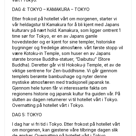
DAG 4: TOKYO – KAMAKURA – TOKYO
Etter frokost på hotellet vårt om morgenen, starter vi 
vår heldagstur til Kamakura for å bli kjent med Japans 
kulturarv på nært hold. Kamakura, som ligger omtrent 1 
time sør for Tokyo, er en av Japans gamle 
hovedsteder og er kjent for sine templer, historiske 
bygninger og fredelige atmosfære. vårt første stopp vil 
være Kotoku-in Temple, som huser en av Japans 
største bronse Buddha-statuer, “Daibutsu” (Store 
Buddha). Deretter går vi til Hokoku-ji Temple, et av de 
viktige sentrene for Zen-buddhisme. Vi går gjennom 
templets berømte bambushage og nyter denne 
mystiske atmosfæren med tradisjonell japansk te. 
Gjennom hele turen får vi interessante fakta om 
regionens historie og japansk kultur fra guiden vår. På 
slutten av dagen returnerer vi til hotellet vårt i Tokyo. 
Overnatting på hotellet vårt i Tokyo.
DAG 5: TOKYO
I dag har vi fri tid i Tokyo. Etter frokost på hotellet vårt 
om morgenen, kan gjestene våre tilbringe dagen slik 
de ønsker. Overnatting på hotellet vårt i Tokyo.