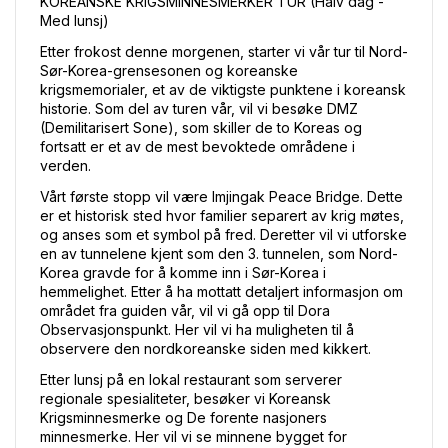
KOREANSKE KRIGSMINNESMERKER TUR (Halv dag - 
Med lunsj)
Etter frokost denne morgenen, starter vi vår tur til Nord-
Sør-Korea-grensesonen og koreanske 
krigsmemorialer, et av de viktigste punktene i koreansk 
historie. Som del av turen vår, vil vi besøke DMZ 
(Demilitarisert Sone), som skiller de to Koreas og 
fortsatt er et av de mest bevoktede områdene i 
verden.
Vårt første stopp vil være Imjingak Peace Bridge. Dette 
er et historisk sted hvor familier separert av krig møtes, 
og anses som et symbol på fred. Deretter vil vi utforske 
en av tunnelene kjent som den 3. tunnelen, som Nord-
Korea gravde for å komme inn i Sør-Korea i 
hemmelighet. Etter å ha mottatt detaljert informasjon om 
området fra guiden vår, vil vi gå opp til Dora 
Observasjonspunkt. Her vil vi ha muligheten til å 
observere den nordkoreanske siden med kikkert.
Etter lunsj på en lokal restaurant som serverer 
regionale spesialiteter, besøker vi Koreansk 
Krigsminnesmerke og De forente nasjoners 
minnesmerke. Her vil vi se minnene bygget for 