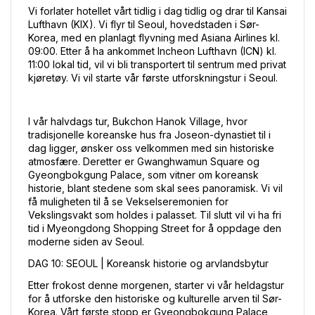
Vi forlater hotellet vårt tidlig i dag tidlig og drar til Kansai 
Lufthavn (KIX). Vi flyr til Seoul, hovedstaden i Sør-
Korea, med en planlagt flyvning med Asiana Airlines kl. 
09:00. Etter å ha ankommet Incheon Lufthavn (ICN) kl. 
11:00 lokal tid, vil vi bli transportert til sentrum med privat 
kjøretøy. Vi vil starte vår første utforskningstur i Seoul.
I vår halvdags tur, Bukchon Hanok Village, hvor 
tradisjonelle koreanske hus fra Joseon-dynastiet til i 
dag ligger, ønsker oss velkommen med sin historiske 
atmosfære. Deretter er Gwanghwamun Square og 
Gyeongbokgung Palace, som vitner om koreansk 
historie, blant stedene som skal sees panoramisk. Vi vil 
få muligheten til å se Vekselseremonien for 
Vekslingsvakt som holdes i palasset. Til slutt vil vi ha fri 
tid i Myeongdong Shopping Street for å oppdage den 
moderne siden av Seoul.
DAG 10: SEOUL | Koreansk historie og arvlandsbytur
Etter frokost denne morgenen, starter vi vår heldagstur 
for å utforske den historiske og kulturelle arven til Sør-
Korea. Vårt første stopp er Gyeongbokgung Palace, 