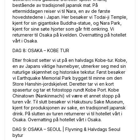
bestående av tradisjonell japansk mat. På 
ettermiddagen reiser vi til Nara, en av de første 
hovedstedene i Japan. Her besøker vi Todai-ji Temple, 
kjent for sin gigantiske Buddha-statue, og Nara Park, 
kjent for sine søte hjorter som går fritt omkring. Vi 
returnerer til Osaka på kvelden. Overnatting på hotellet 
vårt i Osaka.
DAG 8: OSAKA – KOBE TUR
Etter frokost setter vi ut på en halvdags Kobe-tur. Kobe, 
en av Japans viktige havnebyer, utmerker seg med sin 
naturlige skjønnhet og historiske tekstur. Først besøker 
vi Earthquake Memorial Park bygget til minne om den 
Store Hanshin-jordskjelvet. Deretter tar vi en kort 
spasertur og tar et fotostopp rundt Kobe Port. Kobe 
Chinatown (Nankinmachi) vil være et annet stopp på 
turen vår. Til slutt besøker vi Hakutsuru Sake Museum, 
kjent for produksjonen av sake, en tradisjonell japansk 
drink. På slutten av turen returnerer vi til hotellet vårt i 
Osaka. Overnatting på hotellet vårt i Osaka.
DAG 9: OSAKA – SEOUL | Flyvning & Halvdags Seoul 
bytur