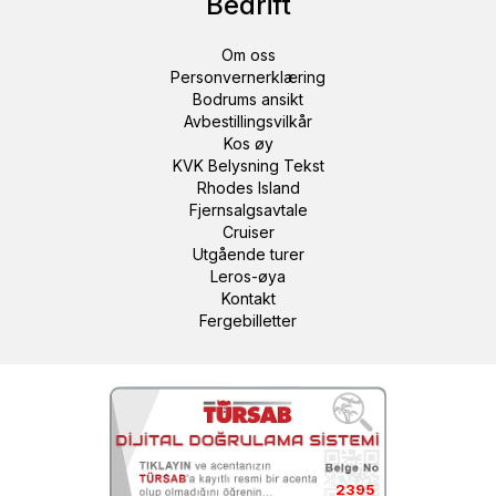
Bedrift
Om oss
Personvernerklæring
Bodrums ansikt
Avbestillingsvilkår
Kos øy
KVK Belysning Tekst
Rhodes Island
Fjernsalgsavtale
Cruiser
Utgående turer
Leros-øya
Kontakt
Fergebilletter
2395