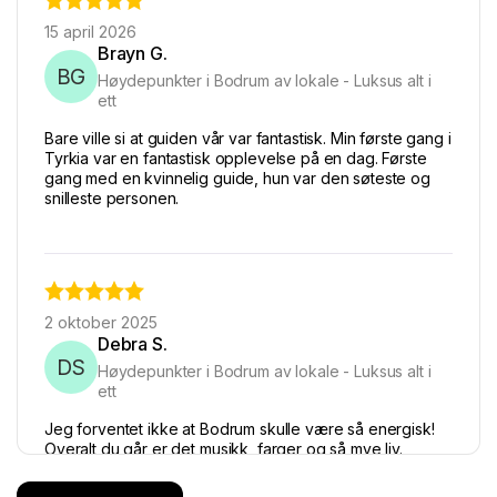
15 april 2026
Brayn G.
BG
Høydepunkter i Bodrum av lokale - Luksus alt i
ett
Bare ville si at guiden vår var fantastisk. Min første gang i
Tyrkia var en fantastisk opplevelse på en dag. Første
gang med en kvinnelig guide, hun var den søteste og
snilleste personen.
2 oktober 2025
Debra S.
DS
Høydepunkter i Bodrum av lokale - Luksus alt i
ett
Jeg forventet ikke at Bodrum skulle være så energisk!
Overalt du går er det musikk, farger og så mye liv.
Takket være Face to Face Travel så så vi ikke bare
byen - vi følte den. Guider var morsomme, gruppen var