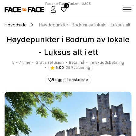
Face to Face Turizm - 2395
0
Hovedside
Høydepunkter i Bodrum av lokale - Luksus alt i e
Høydepunkter i Bodrum av lokale
- Luksus alt i ett
5 - 7 time
Gratis refusjon
Betal nå
Innskuddsbetaling
5.00
25 Evaluering
Legg til i ønskeliste