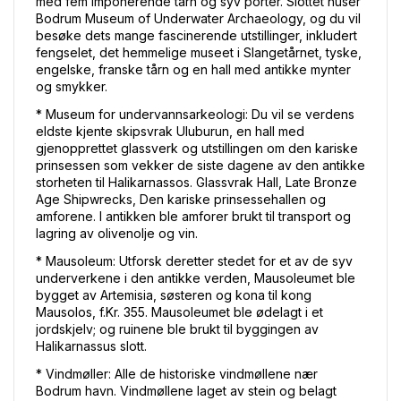
med fem imponerende tårn og syv porter. Slottet huser 
Bodrum Museum of Underwater Archaeology, og du vil 
besøke dets mange fascinerende utstillinger, inkludert 
fengselet, det hemmelige museet i Slangetårnet, tyske, 
engelske, franske tårn og en hall med antikke mynter 
og smykker. 
* Museum for undervannsarkeologi: Du vil se verdens 
eldste kjente skipsvrak Uluburun, en hall med 
gjenopprettet glassverk og utstillingen om den kariske 
prinsessen som vekker de siste dagene av den antikke 
storheten til Halikarnassos. Glassvrak Hall, Late Bronze 
Age Shipwrecks, Den kariske prinsessehallen og 
amforene. I antikken ble amforer brukt til transport og 
lagring av olivenolje og vin. 
* Mausoleum: Utforsk deretter stedet for et av de syv 
underverkene i den antikke verden, Mausoleumet ble 
bygget av Artemisia, søsteren og kona til kong 
Mausolos, f.Kr. 355. Mausoleumet ble ødelagt i et 
jordskjelv; og ruinene ble brukt til byggingen av 
Halikarnassus slott. 
* Vindmøller: Alle de historiske vindmøllene nær 
Bodrum havn. Vindmøllene laget av stein og belagt 