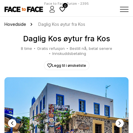
Face to Face Turizm - 2395
0
Hovedside
Daglig Kos øytur fra Kos
Daglig Kos øytur fra Kos
8 time
Gratis refusjon
Bestill nå, betal senere
Innskuddsbetaling
Legg til i ønskeliste