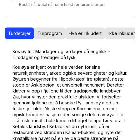
Bestill nå, betal når som helst før turen starter.
Turdetaljer
Turprogram
Hva er inkludert
Ikke inkludert
Kos øy tur: Mandager og lørdager på engelsk - 
Tirsdager og fredager på tysk.
Kos øya er kjent over hele verden for sine 
naturskjønnheter, arkeologiske severdigheter og kultur. 
Øyturen begynner fra Hippokrates' tre (platan), neste 
stopp er Asklepeion, et universelt monument. Deretter 
klatrer vi opp i fjellene til den tradisjonelle landsbyen 
Zia, hvor vi nyter den praktfulle utsikten. Vi fortsetter 
gjennom fjellene for å besøke Pyli landsby med sin 
friske fjellkilde. Neste stopp er Kardamena, en mer 
typisk feriedestinasjon i den sørlige delen av øya. Tid 
til å rusle rundt i butikkene i ditt eget tempo før vi drar til 
Kefalos landsby. I Kefalos vil du nyte lunsj på en 
restaurant ved stranden i Kamari-bukten, og nyte det 
krystallklare havet på en av de beste strendene på 