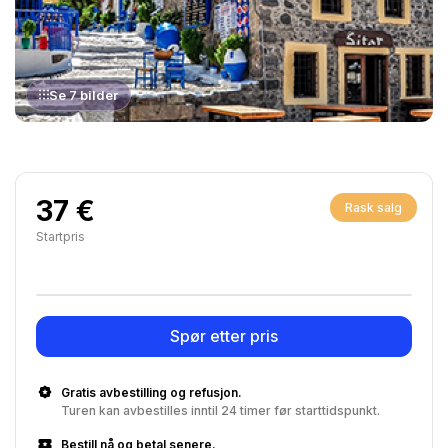
Se 7 bilder
37 €
Rask salg
Startpris
Spør etter pris
Gratis avbestilling og refusjon.
Turen kan avbestilles inntil 24 timer før starttidspunkt.
Bestill nå og betal senere.