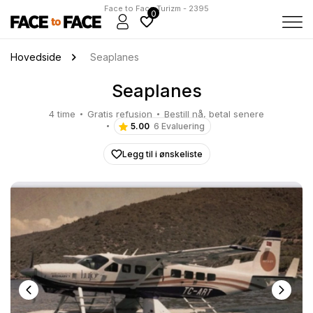
Face to Face Turizm - 2395
0
Hovedside
Seaplanes
Seaplanes
4 time
Gratis refusjon
Bestill nå, betal senere
5.00
6 Evaluering
Legg til i ønskeliste