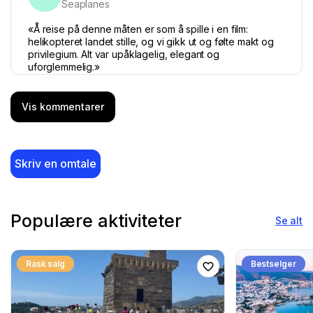
Seaplanes
«Å reise på denne måten er som å spille i en film:
helikopteret landet stille, og vi gikk ut og følte makt og
privilegium. Alt var upåklagelig, elegant og
uforglemmelig.»
Vis kommentarer
5 juni 2025
Tammie M.
Skriv en omtale
TM
Seaplanes
"Trenger du å nå et viktig møte i tide? Face to Face
Travel gjorde det mulig for meg! Takket være deres
Populære aktiviteter
Se alt
luksuriøse helikopteroverføringstjeneste kunne jeg delta
på mitt internasjonale møte uten stress. Alt ble organisert
feilfritt – fra planlegging til selve flygningen. Hvis du ser
Rask salg
Bestselger
etter raske, trygge og eksklusive helikopteroverføringer
fra Bodrum eller andre destinasjoner, er Face to Face
Travel det perfekte valget."