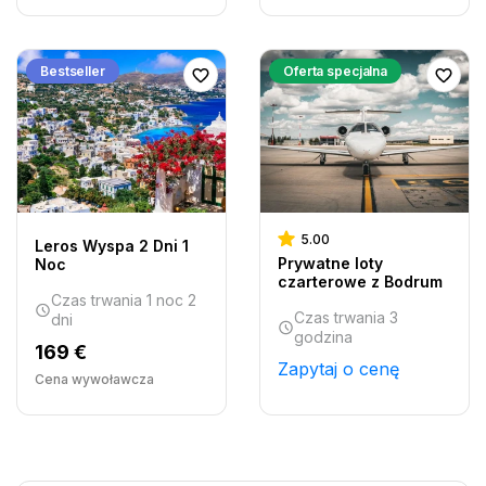
Bestseller
Oferta specjalna
5.00
Leros Wyspa 2 Dni 1
Prywatne loty
Noc
czarterowe z Bodrum
Czas trwania 1 noc 2
Czas trwania 3
dni
godzina
169 €
Zapytaj o cenę
Cena wywoławcza