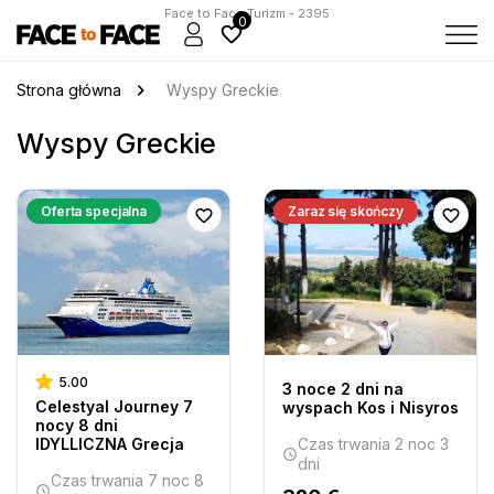
Face to Face Turizm - 2395
0
Strona główna
Wyspy Greckie
Wyspy Greckie
Oferta specjalna
Zaraz się skończy
5.00
3 noce 2 dni na
Celestyal Journey 7
wyspach Kos i Nisyros
nocy 8 dni
IDYLLICZNA Grecja
Czas trwania 2 noc 3
dni
Czas trwania 7 noc 8