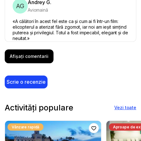
Andrey G.
AG
Aviomaină
«A călători în acest fel este ca și cum ai fi într-un film:
elicopterul a aterizat fără zgomot, iar noi am ieșit simțind
puterea și privilegiul. Totul a fost impecabil, elegant și de
neuitat.»
Afișați comentarii
5 iunie 2025
Tammie M.
Scrie o recenzie
TM
Aviomaină
"Trebuie să ajung la o întâlnire importantă la timp? Face
to Face Travel a făcut acest lucru posibil pentru mine!
Activități populare
Vezi toate
Datorită serviciului lor de transfer cu elicopterul de lux,
am putut participa la întâlnirea mea internațională fără
stres. Totul a fost organizat impecabil – de la programare
Vânzare rapidă
Aproape de ex
până la zborul propriu-zis. Dacă căutați transferuri
rapide, sigure și exclusive cu elicopterul din Bodrum sau
din alte destinații, Face to Face Travel este alegerea