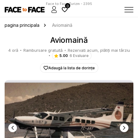
Face to Face Turizm - 2395
0
pagina principala
Aviomaină
Aviomaină
4 oră
Rambursare gratuită
Rezervați acum, plătiți mai târziu
5.00
6 Evaluare
Adaugă la lista de dorințe