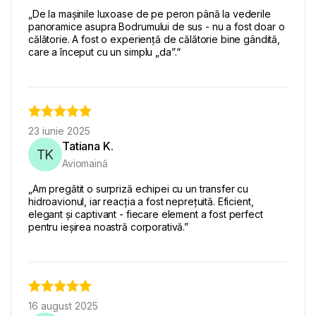
„De la mașinile luxoase de pe peron până la vederile
panoramice asupra Bodrumului de sus - nu a fost doar o
călătorie. A fost o experiență de călătorie bine gândită,
care a început cu un simplu „da”.“
23 iunie 2025
Tatiana K.
TK
Aviomaină
„Am pregătit o surpriză echipei cu un transfer cu
hidroavionul, iar reacția a fost neprețuită. Eficient,
elegant și captivant - fiecare element a fost perfect
pentru ieșirea noastră corporativă.”
16 august 2025