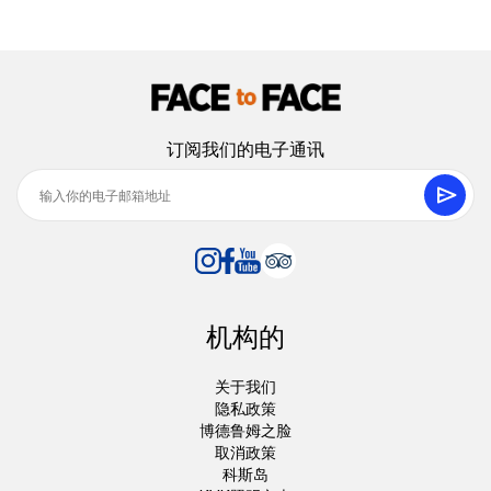
24 八月 2025
Anna L.
AL
私人船游
订阅我们的电子通讯
我们想以两个家庭的身份度过一天，不希望太奢华，一切正
如我们所期望的。博德鲁姆私人日船之旅太棒了！
11 八月 2025
Ольга и Алексей
机构的
ОИА
私人船游
关于我们
快乐的划船夜晚⭐⭐⭐⭐⭐“船很大，但我们在一天结束时只想
隐私政策
和小公司一起玩耍——仅仅5个人。切托是个非常棒的家
博德鲁姆之脸
伙，和他在一起很轻松愉快。度过了美好的时光！”
取消政策
科斯岛