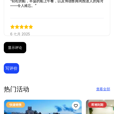
“轻松的船，丰盛的船上午餐，以及博德鲁姆周围迷人的海湾
——令人难忘。”
6 七月 2025
Daniel, USA
DU
私人船游
显示评论
“黑岛的温泉是一个独特的享受，浮潜真是令人惊叹。”
写评价
13 七月 2025
热门活动
Lily, UK
查看全部
LU
私人船游
在水晶般清澈的水域中漂浮，在船上享用午餐让这一天变得
快速销售
即将到期
完美。