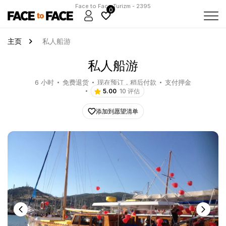
Face to Face Turizm - 2395
0
主页
私人船游
私人船游
6 小时
免费退货
现在预订，稍后付款
支付押金
5.00
10 评估
添加到愿望清单