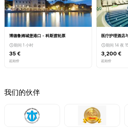
18 八月 2025
Katerina K.
KK
博德鲁姆城堡港口 - 科斯渡轮票
医疗护理酒店
私人船游
期间 1 小时
期间 14 夜 1
非常感谢办公室工作人员，对我们如此耐心和乐于助人，总
35 €
3,200 €
是毫不犹豫地回答。
起始价
起始价
14 八月 2025
我们的伙伴
Mike J.
MJ
私人船游
这对我们来说是一次如此不同和特别的经历。我们甚至开始
考虑明年租一艘游艇整整一周。