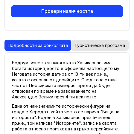
Провери наличността
Подробности за обиколката
Туристическа програма
К
Бодрум, известен някога като Халикарнас, има 
богата история, която е оформяла настоящето му. 
Неговата история датира от 13-ти век пр.н.е., 
когато е основан от дорийците. След това става 
част от Персийската империя, преди да бъде 
отвоюван по време на завоеванието на 
Александър Велики през 4-ти век пр.н.е.
Една от най-значимите исторически фигури на 
града е Херодот, който често се нарича "Баща на 
историята". Роден в Халикарнас през 5-ти век 
пр.н.е., той написва "Историите", запис на своята 
работа относно произхода на гръко-персийските 