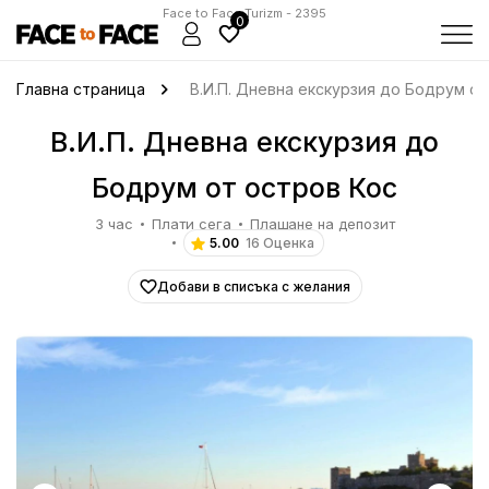
Face to Face Turizm - 2395
0
Главна страница
В.И.П. Дневна екскурзия до Бодрум от
В.И.П. Дневна екскурзия до
Бодрум от остров Кос
3 час
Плати сега
Плащане на депозит
5.00
16 Оценка
Добави в списъка с желания