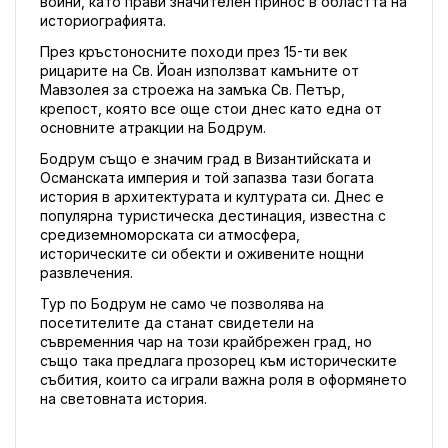
войни, като прави значителен принос в областта на 
историографията.
През кръстоносните походи през 15-ти век 
рицарите на Св. Йоан използват камъните от 
Мавзолея за строежа на замъка Св. Петър, 
крепост, която все още стои днес като една от 
основните атракции на Бодрум.
Бодрум също е значим град в Византийската и 
Османската империя и той запазва тази богата 
история в архитектурата и културата си. Днес е 
популярна туристическа дестинация, известна с 
средиземноморската си атмосфера, 
историческите си обекти и оживените нощни 
развлечения.
Тур по Бодрум не само че позволява на 
посетителите да станат свидетели на 
съвременния чар на този крайбрежен град, но 
също така предлага прозорец към историческите 
събития, които са играли важна роля в оформянето 
на световната история.