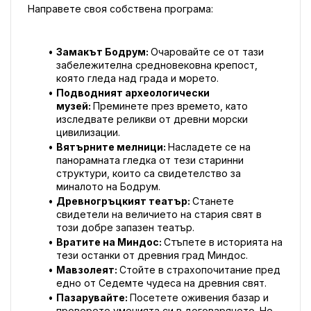
Направете своя собствена програма:
Замакът Бодрум: 
Очаровайте се от тази 
забележителна средновековна крепост, 
която гледа над града и морето.
Подводният археологически 
музей: 
Преминете през времето, като 
изследвате реликви от древни морски 
цивилизации.
Вятърните мелници: 
Насладете се на 
панорамната гледка от тези старинни 
структури, които са свидетелство за 
миналото на Бодрум.
Древногръцкият театър: 
Станете 
свидетели на величието на стария свят в 
този добре запазен театър.
Вратите на Миндос: 
Стъпете в историята на 
тези останки от древния град Миндос.
Мавзолеят: 
Стойте в страхопочитание пред 
едно от Седемте чудеса на древния свят.
Пазарувайте: 
Посетете оживения базар и 
проверете уменията си в договарянето. Не 