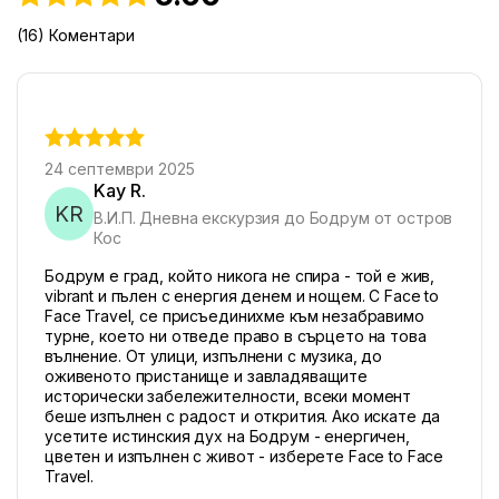
(16) Коментари
24 септември 2025
Kay R.
KR
В.И.П. Дневна екскурзия до Бодрум от остров
Кос
Бодрум е град, който никога не спира - той е жив,
vibrant и пълен с енергия денем и нощем. С Face to
Face Travel, се присъединихме към незабравимо
турне, което ни отведе право в сърцето на това
вълнение. От улици, изпълнени с музика, до
оживеното пристанище и завладяващите
исторически забележителности, всеки момент
беше изпълнен с радост и открития. Ако искате да
усетите истинския дух на Бодрум - енергичен,
цветен и изпълнен с живот - изберете Face to Face
Travel.