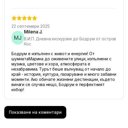
22 септември 2025
Milena J.
MJ
В.И.П. Дневна екскурзия до Бодрум от остров
Кос
Бодрум е изпълнен с живот и енергия! От
шумнатаМарина до оживените улици, изпълнени с
музика, цветове и хора, атмосферата е
незабравима. Турът беше вълнуващ от начало до
край - история, култура, пазаруване и много забавни
моменти. Ако обичате жизнени дестинации, където
винаги се случва нещо, Бодрум е перфектният
избор!
Показване на коментари
1 октомври 2025
j Bianca