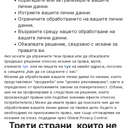
Коригирате или актуализирате вашите 
лични данни.
Изтриете вашите лични данни.
Ограничите обработването на вашите лични 
данни.
Възразите срещу нашето обработване на 
вашите лични данни.
Обжалвате решение, свързано с искане за 
правата ви.
Ако искате да упражните тези права или да обжалвате 
предишно решение относно искане за права, моля, 
кликнете 
тук 
 или ни пишете на 
тук
 на имейл адреса, посочен 
в секцията „Как да се свържете с нас“.
Можем да обработваме вашите лични данни по начини, които 
представляват "продажби" или "целево рекламиране", както е 
определено от приложимите закони за поверителност. (Обаче, 
ние не ви профилираме в следствие на решения, които 
произвеждат правни или подобни значими ефекти относно 
потребителите.) Може да имате право да поискате ние да не 
обработваме вашите лични данни за такива цели. Където е 
необходимо по приложимото право, ние също отговаряме на 
искания за отказ, подадени чрез Global Privacy Control.
Трети страни, които не 