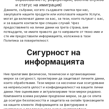
и статус на имиграция)
Данните, събрани, когато създавате сметка при нас, 
закупувате нашите продукти или използвате нашите Услуги, 
могат да включват данни за вас, за тези, които пътуват с вас, 
и за вашите контакти при спешен случай. Чрез 
предоставянето на лични данни на трета страна, вие 
потвърдите, че имате правото да го направите от тяхно име и 
сте им предоставили информацията, изложена в тази 
Политика за поверителност.
Сигурност на 
информацията
Ние прилагаме физически, технически и организационни 
мерки за сигурност, проектирани да защитават личните данни, 
които обработваме. Тези мерки са насочени към осигуряване 
на непрекъсната цялост и конфиденциалност на вашите лични 
данни. Ние оценяваме и актуализираме тези мерки редовно.
Компанията взема разумни предпазни мерки, за да се опита 
да осигури безопасността и защитата на онлайн транзакциите 
на нашите клиенти. Информацията за фактуриране е 