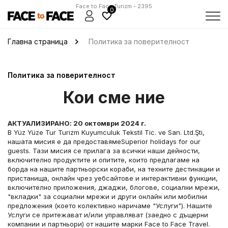
Face to Face Turizm - 2395
0
Главна страница
Политика за поверителност
Политика за поверителност
Кои сме ние
АКТУАЛИЗИРАНО: 20 октомври 2024 г.
В Yüz Yüze Tur Turizm Kuyumculuk Tekstil Tic. ve San. Ltd.Şti, 
нашата мисия е да предоставямеSuperior holidays for our 
guests. Тази мисия се прилага за всички наши дейности, 
включително продуктите и опитите, които предлагаме на 
борда на нашите партньорски кораби, на техните дестинации и 
пристанища, онлайн чрез уебсайтове и интерактивни функции, 
включително приложения, джаджи, блогове, социални мрежи, 
"вкладки" за социални мрежи и други онлайн или мобилни 
предложения (което колективно наричаме "Услуги"). Нашите 
Услуги се притежават и/или управляват (заедно с дъщерни 
компании и партньори) от нашите марки Face to Face Travel.