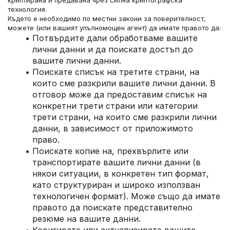
криптирана и предавана чрез силна криптографска 
технология.
Където е необходимо по местни закони за поверителност, 
можете (или вашият упълномощен агент) да имате правото да:
Потвърдите дали обработваме вашите 
лични данни и да поискате достъп до 
вашите лични данни.
Поискате списък на третите страни, на 
които сме разкрили вашите лични данни. В 
отговор може да предоставим списък на 
конкретни трети страни или категории 
трети страни, на които сме разкрили лични 
данни, в зависимост от приложимото 
право.
Поискате копие на, прехвърлите или 
транспортирате вашите лични данни (в 
някои ситуации, в конкретен тип формат, 
като структуриран и широко използван 
технологичен формат). Може също да имате 
правото да поискате представително 
резюме на вашите данни.