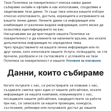
Тази Политика за поверителност описва какви данни 
събираме онлайн и офлайн и как използваме, споделяме и 
защитаваме тези данни. Тя също така описва вашите избори 
относно използването, достъпа, корекцията и изтриването на 
вашите лични данни. Личните данни са информация или 
комбинация от различни видове информация, която може да 
позволява идентифицирането на вас.
Насърчаваме ви да прегледате нашата Политика за 
поверителност и да кликнете на наличните връзки, ако искате 
допълнителна информация по определена тема.
Чрез предоставянето на вашата лична информация или по 
друг начин, като използвате нашите Услуги, потвърдате, че сте 
прочели, разбрали и се съгласявате с условията на тази 
Политика за поверителност и нашите 
Условия за ползване
.
Данни, които събираме
Когато пътувате с нас, се регистрирате за плаване с нас, 
създавате сметка чрез един от нашите уебсайтове, искате 
информация за нашата компания, комуникирате с нас, 
посещавате нашите уебсайтове, кандидатствате за работа 
при нас, се записвате за нашите промоции, конкурси, 
състезания, уебинари или получавате достъп до нашите 