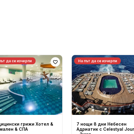
и
път да се изчерпи
На път да се изчерпи
ицински грижи Хотел &
7 нощи 8 дни Небесен
мален & СПА
Адриатик с Celestyal Jou