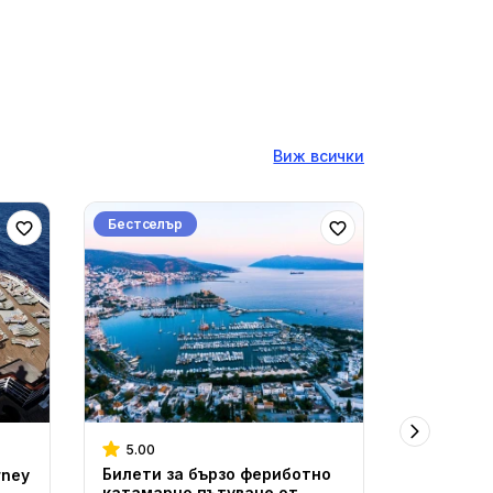
Виж всички
Бестселър
Бестселъ
5.00
5.00
Билети за бързо фериботно
Пристани
rney
катамарно пътуване от
билет за