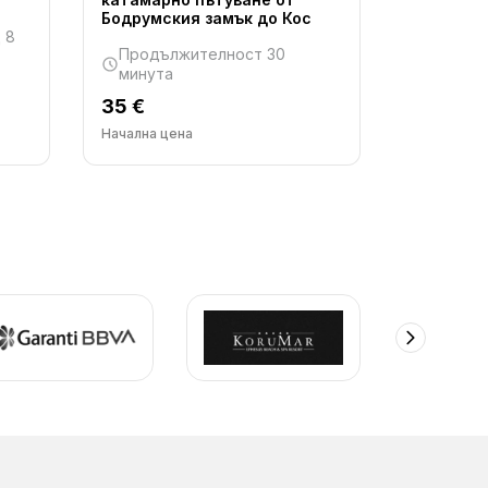
Бодрумския замък до Кос
Продъл
 8
Продължителност 30
минута
минута
38 €
35 €
Начална це
Начална цена