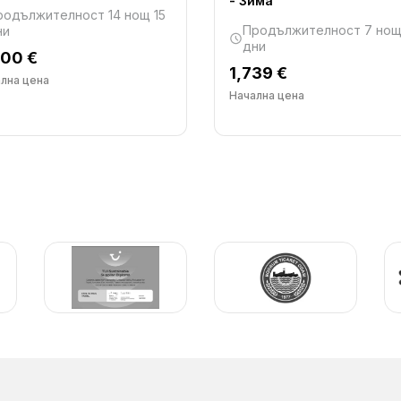
- Зима
родължителност 14 нощ 15
Продължителност 7 нощ
ни
дни
200 €
1,739 €
лна цена
Начална цена