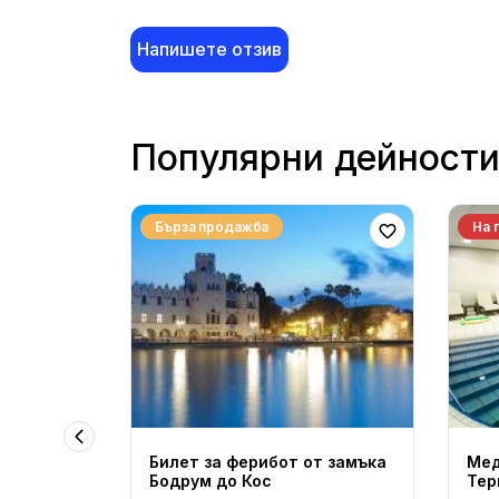
Напишете отзив
Популярни дейност
Бърза продажба
На 
Билет за ферибот от замъка
Мед
nity -
Бодрум до Кос
Тер
но