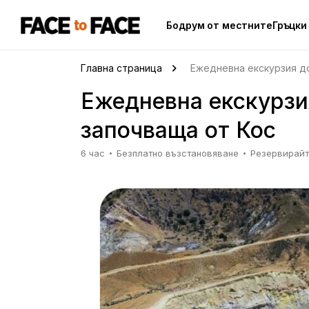
Бодрум от местните
Гръцки
Главна страница
Ежедневна екскурзия до
Ежедневна екскурзи
започваща от Кос
6 час
Безплатно възстановяване
Резервирайт