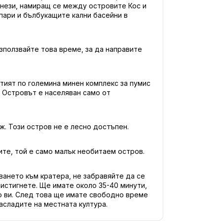
нези, намиращ се между островите Кос и 
пари и бълбукащите кални басейни в 
зползвайте това време, за да направите 
тият по големина минен комплекс за пумис 
. Островът е населяван само от 
. Този остров не е лесно достъпен.
ите, той е само малък необитаем остров.
ането към кратера, не забравяйте да се 
истигнете. Ще имате около 35-40 минути, 
 ви. След това ще имате свободно време 
асладите на местната култура.