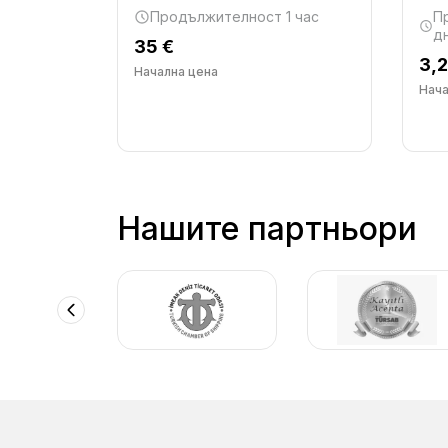
Продължителност 1 час
П
д
35 €
2 нощ 13
3,
Начална цена
Нача
Нашите партньори