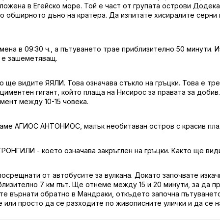
ложена в Егейско море. Той е част от групата острови Додека
о обширното дъно на кратера. Да изпитате хисиралите серни 
на в 09:30 ч., а пътуването трае приблизително 50 минути. И
т е зашеметяващ.
 ще видите ЯЯЛИ. Това означава стъкло на гръцки. Това е тре
 циментен гигант, който плаща на Нисирос за правата за добив
мент между 10-15 човека.
аме АГИОС АНТОНИОС, малък необитаван остров с красив плаж
РОНГИЛИ - което означава закръглен на гръцки. Както ще вид
осрещнати от автобусите за вулкана. Докато започвате изкачв
лизително 7 км път. Ще отнеме между 15 и 20 минути, за да пр
ете върнати обратно в Мандраки, откъдето започна пътуването
 или просто да се разходите по живописните улички и да се н