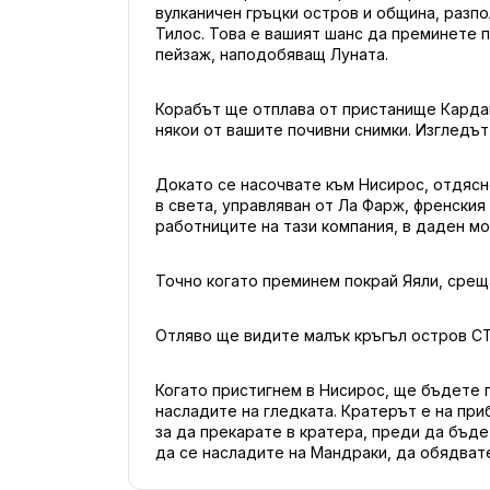
вулканичен гръцки остров и община, разпо
Тилос. Това е вашият шанс да преминете п
пейзаж, наподобяващ Луната.
Корабът ще отплава от пристанище Кардаме
някои от вашите почивни снимки. Изгледъ
Докато се насочвате към Нисирос, отдясно
в света, управляван от Ла Фарж, френския
работниците на тази компания, в даден мо
Точно когато преминем покрай Яяли, срещ
Отляво ще видите малък кръгъл остров СТ
Когато пристигнем в Нисирос, ще бъдете п
насладите на гледката. Кратерът е на приб
за да прекарате в кратера, преди да бъд
да се насладите на Мандраки, да обядвате