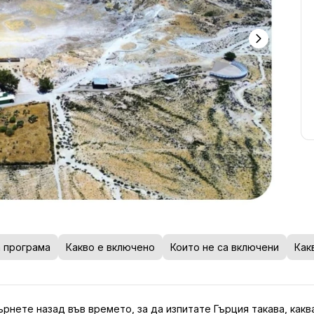
 програма
Какво е включено
Които не са включени
Как
рнете назад във времето, за да изпитате Гърция такaва, каква