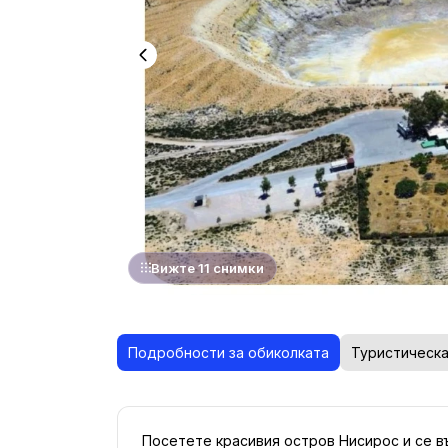
Вижте 11 снимки
Подробности за обиколката
Туристическа
Посетете красивия остров Нисирос и се въ