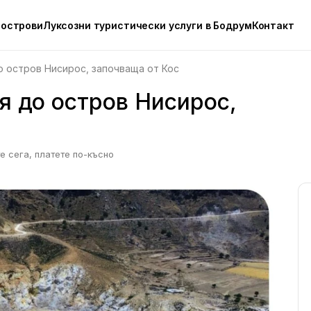
 острови
Луксозни туристически услуги в Бодрум
Контакт
 остров Нисирос, започваща от Кос
я до остров Нисирос,
е сега, платете по-късно