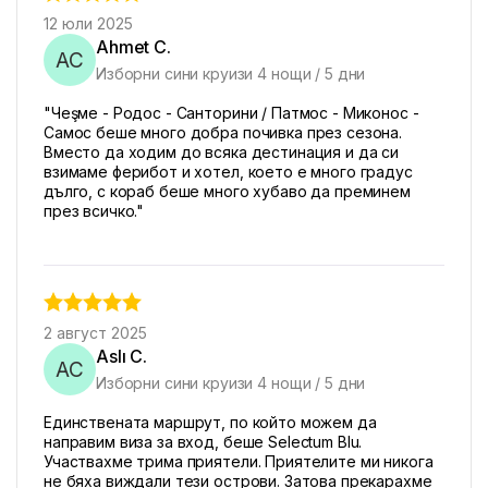
12 юли 2025
Ahmet C.
AC
Изборни сини круизи 4 нощи / 5 дни
"Чeşме - Родос - Санторини / Патмос - Миконос -
Самос беше много добра почивка през сезона.
Вместо да ходим до всяка дестинация и да си
взимаме ферибот и хотел, което е много градус
дълго, с кораб беше много хубаво да преминем
през всичко."
2 август 2025
Aslı C.
AC
Изборни сини круизи 4 нощи / 5 дни
Единствената маршрут, по който можем да
направим виза за вход, беше Selectum Blu.
Участвахме трима приятели. Приятелите ми никога
не бяха виждали тези острови. Затова прекарахме