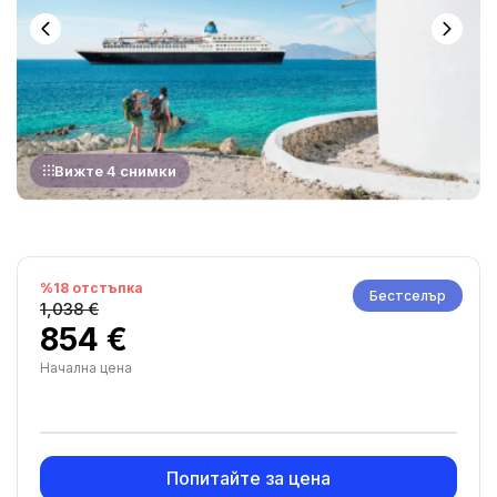
Вижте 4 снимки
%18 отстъпка
Бестселър
1,038 €
854 €
Начална цена
Попитайте за цена