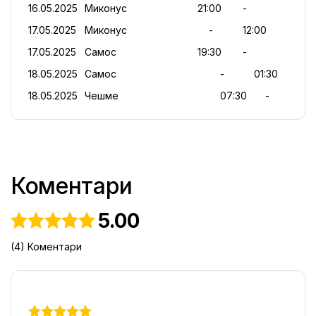
16.05.2025	Миконус							21:00		-
17.05.2025	Миконус								-			12:00
17.05.2025	Самос								19:30		-
18.05.2025	Самос										-			01:30
18.05.2025	Чешме									07:30		-
Коментари
5.00
(4) Коментари