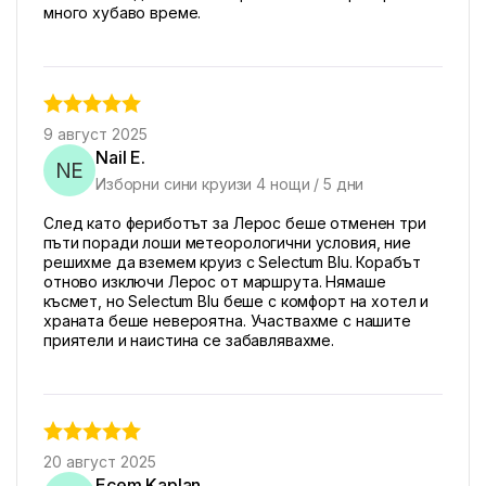
много хубаво време.
9 август 2025
Nail E.
NE
Изборни сини круизи 4 нощи / 5 дни
След като фериботът за Лерос беше отменен три
пъти поради лоши метеорологични условия, ние
решихме да вземем круиз с Selectum Blu. Корабът
отново изключи Лерос от маршрута. Нямаше
късмет, но Selectum Blu беше с комфорт на хотел и
храната беше невероятна. Участвахме с нашите
приятели и наистина се забавлявахме.
20 август 2025
Ecem Kaplan