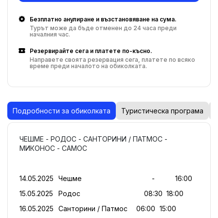
Безплатно анулиране и възстановяване на сума.
Турът може да бъде отменен до 24 часа преди
началния час.
Резервирайте сега и платете по-късно.
Направете своята резервация сега, платете по всяко
време преди началото на обиколката.
Подробности за обиколката
Туристическа програма
К
ЧЕШМЕ - РОДОС - САНТОРИНИ / ПАТМОС - 
МИКОНОС - САМОС
14.05.2025  	Чешме									-			16:00
15.05.2025	Родос 								08:30  18:00
16.05.2025	Санторини / Патмос		06:00	15:00