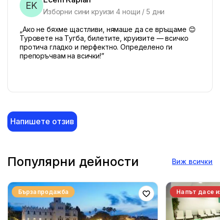
EK
Изборни сини круизи 4 нощи / 5 дни
„Ако не бяхме щастливи, нямаше да се връщаме 😊
Туровете на Тугба, билетите, круизите — всичко
протича гладко и перфектно. Определено ги
препоръчвам на всички!”
Напишете отзив
Популярни дейности
Виж всички
Бърза продажба
На път да се 