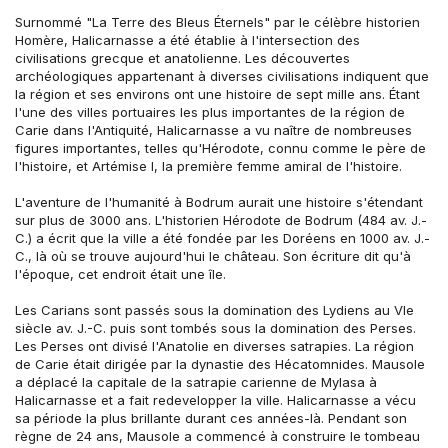
Surnommé "La Terre des Bleus Éternels" par le célèbre historien 
Homère, Halicarnasse a été établie à l'intersection des 
civilisations grecque et anatolienne. Les découvertes 
archéologiques appartenant à diverses civilisations indiquent que 
la région et ses environs ont une histoire de sept mille ans. Étant 
l'une des villes portuaires les plus importantes de la région de 
Carie dans l'Antiquité, Halicarnasse a vu naître de nombreuses 
figures importantes, telles qu'Hérodote, connu comme le père de 
l'histoire, et Artémise I, la première femme amiral de l'histoire.
L'aventure de l'humanité à Bodrum aurait une histoire s'étendant 
sur plus de 3000 ans. L'historien Hérodote de Bodrum (484 av. J.-
C.) a écrit que la ville a été fondée par les Doréens en 1000 av. J.-
C., là où se trouve aujourd'hui le château. Son écriture dit qu'à 
l'époque, cet endroit était une île.
Les Carians sont passés sous la domination des Lydiens au VIe 
siècle av. J.-C. puis sont tombés sous la domination des Perses. 
Les Perses ont divisé l'Anatolie en diverses satrapies. La région 
de Carie était dirigée par la dynastie des Hécatomnides. Mausole 
a déplacé la capitale de la satrapie carienne de Mylasa à 
Halicarnasse et a fait redevelopper la ville. Halicarnasse a vécu 
sa période la plus brillante durant ces années-là. Pendant son 
règne de 24 ans, Mausole a commencé à construire le tombeau 