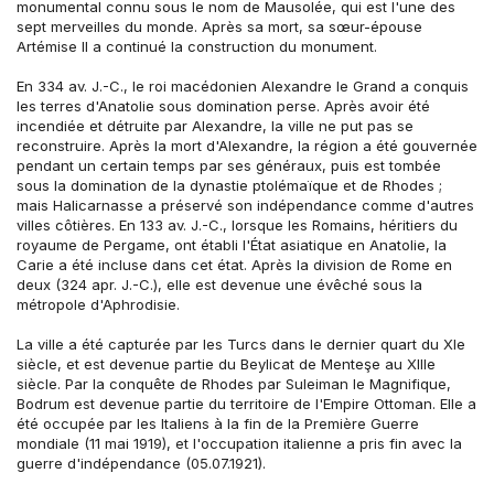
monumental connu sous le nom de Mausolée, qui est l'une des 
sept merveilles du monde. Après sa mort, sa sœur-épouse 
Artémise II a continué la construction du monument.
En 334 av. J.-C., le roi macédonien Alexandre le Grand a conquis 
les terres d'Anatolie sous domination perse. Après avoir été 
incendiée et détruite par Alexandre, la ville ne put pas se 
reconstruire. Après la mort d'Alexandre, la région a été gouvernée 
pendant un certain temps par ses généraux, puis est tombée 
sous la domination de la dynastie ptolémaïque et de Rhodes ; 
mais Halicarnasse a préservé son indépendance comme d'autres 
villes côtières. En 133 av. J.-C., lorsque les Romains, héritiers du 
royaume de Pergame, ont établi l'État asiatique en Anatolie, la 
Carie a été incluse dans cet état. Après la division de Rome en 
deux (324 apr. J.-C.), elle est devenue une évêché sous la 
métropole d'Aphrodisie.
La ville a été capturée par les Turcs dans le dernier quart du XIe 
siècle, et est devenue partie du Beylicat de Menteşe au XIIIe 
siècle. Par la conquête de Rhodes par Suleiman le Magnifique, 
Bodrum est devenue partie du territoire de l'Empire Ottoman. Elle a 
été occupée par les Italiens à la fin de la Première Guerre 
mondiale (11 mai 1919), et l'occupation italienne a pris fin avec la 
guerre d'indépendance (05.07.1921).