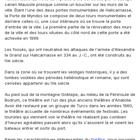
carien Mausole presque comme un bouclier sur les murs de la 
ville. Étant l'une des deux portes monumentales de Halicarnasse, 
la Porte de Myndos se compose de deux tours monumentales et 
derrière celles-ci, une cour intérieure où se trouve la porte 
d'entrée de la ville. La première partie de la rénovation des murs 
de la ville et des tours situées du côté nord de cette porte a été 
achevée en 1999.
Les fossés, qui ont neutralisé les attaques de l'armée d'Alexandre 
le Grand sur Halicarnasse en 334 av. J.-C., ont été construits au 
IVe siècle.
Dans la zone où se trouvent les vestiges historiques, il y a des 
tombes voûtées des périodes hellénistique et romaine, qui sont 
censées appartenir au IVe siècle.
Au pied sud de la montagne Göktepe, au milieu de la Péninsule de 
Bodrum, ce théâtre est l'un des plus anciens théâtres d'Anatolie. 
Avoir été restauré par un groupe de Turcs dans les années 1960, 
le théâtre accueille de nombreux événements de festivals. Les 
touristes qui viennent voir le théâtre ne réalisent pas combien 
d'heures agréables passent alors qu'ils s'assoient là et voient les 
bateaux entrer et sortir du port.
Parmi les caractéristiques intéressantes du 
théâtre
, nous pouvons 