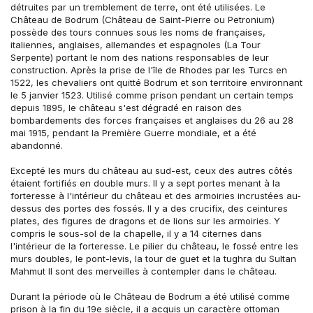
détruites par un tremblement de terre, ont été utilisées. Le 
Château de Bodrum (Château de Saint-Pierre ou Petronium) 
possède des tours connues sous les noms de françaises, 
italiennes, anglaises, allemandes et espagnoles (La Tour 
Serpente) portant le nom des nations responsables de leur 
construction. Après la prise de l'île de Rhodes par les Turcs en 
1522, les chevaliers ont quitté Bodrum et son territoire environnant 
le 5 janvier 1523. Utilisé comme prison pendant un certain temps 
depuis 1895, le château s'est dégradé en raison des 
bombardements des forces françaises et anglaises du 26 au 28 
mai 1915, pendant la Première Guerre mondiale, et a été 
abandonné.
Excepté les murs du château au sud-est, ceux des autres côtés 
étaient fortifiés en double murs. Il y a sept portes menant à la 
forteresse à l'intérieur du château et des armoiries incrustées au-
dessus des portes des fossés. Il y a des crucifix, des ceintures 
plates, des figures de dragons et de lions sur les armoiries. Y 
compris le sous-sol de la chapelle, il y a 14 citernes dans 
l'intérieur de la forteresse. Le pilier du château, le fossé entre les 
murs doubles, le pont-levis, la tour de guet et la tughra du Sultan 
Mahmut II sont des merveilles à contempler dans le château.
Durant la période où le Château de Bodrum a été utilisé comme 
prison à la fin du 19e siècle, il a acquis un caractère ottoman 