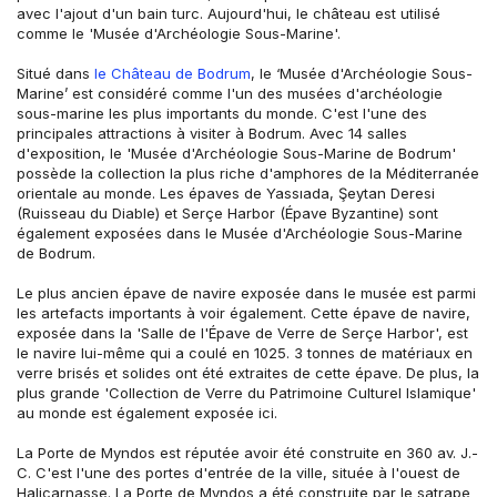
avec l'ajout d'un bain turc. Aujourd'hui, le château est utilisé 
comme le 'Musée d'Archéologie Sous-Marine'.
Situé dans 
le Château de Bodrum
, le ‘Musée d'Archéologie Sous-
Marine’ est considéré comme l'un des musées d'archéologie 
sous-marine les plus importants du monde. C'est l'une des 
principales attractions à visiter à Bodrum. Avec 14 salles 
d'exposition, le 'Musée d'Archéologie Sous-Marine de Bodrum' 
possède la collection la plus riche d'amphores de la Méditerranée 
orientale au monde. Les épaves de Yassıada, Şeytan Deresi 
(Ruisseau du Diable) et Serçe Harbor (Épave Byzantine) sont 
également exposées dans le Musée d'Archéologie Sous-Marine 
de Bodrum.
Le plus ancien épave de navire exposée dans le musée est parmi 
les artefacts importants à voir également. Cette épave de navire, 
exposée dans la 'Salle de l'Épave de Verre de Serçe Harbor', est 
le navire lui-même qui a coulé en 1025. 3 tonnes de matériaux en 
verre brisés et solides ont été extraites de cette épave. De plus, la 
plus grande 'Collection de Verre du Patrimoine Culturel Islamique' 
au monde est également exposée ici.
La Porte de Myndos est réputée avoir été construite en 360 av. J.-
C. C'est l'une des portes d'entrée de la ville, située à l'ouest de 
Halicarnasse. La Porte de Myndos a été construite par le satrape 