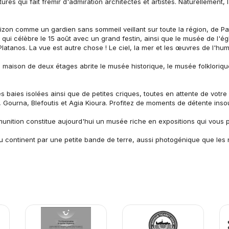
es qui fait frémir d'admiration architectes et artistes. Naturellement, l
orizon comme un gardien sans sommeil veillant sur toute la région, de Pa
 qui célèbre le 15 août avec un grand festin, ainsi que le musée de l'ég
atanos. La vue est autre chose ! Le ciel, la mer et les œuvres de l'h
 maison de deux étages abrite le musée historique, le musée folklorique,
 baies isolées ainsi que de petites criques, toutes en attente de votre p
, Gourna, Blefoutis et Agia Kioura. Profitez de moments de détente ins
unition constitue aujourd'hui un musée riche en expositions qui vous 
 au continent par une petite bande de terre, aussi photogénique que les