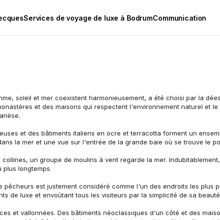
recques
Services de voyage de luxe à Bodrum
Communication
me, soleil et mer coexistent harmonieusement, a été choisi par la déesse
nastères et des maisons qui respectent l'environnement naturel et le p
canèse.
uses et des bâtiments italiens en ocre et terracotta forment un ensembl
ans la mer et une vue sur l'entrée de la grande baie où se trouve le por
des collines, un groupe de moulins à vent regarde la mer. Indubitablement
u plus longtemps.
e pêcheurs est justement considéré comme l'un des endroits les plus pitt
s de luxe et envoûtant tous les visiteurs par la simplicité de sa beauté
douces et vallonnées. Des bâtiments néoclassiques d'un côté et des maiso