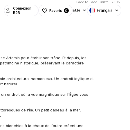
Face to Face Turizm - 2395
Connexion
EUR
Français
Favoris
0
B2B
 Artemis pour établir son trône. Et depuis, les 
atrimoine historique, préservant le caractère 
e architectural harmonieux. Un endroit idyllique et 
t naturel.
, un endroit où la vue magnifique sur l'Égée vous 
oresques de l'île. Un petit cadeau à la mer, 
.
ns blanchies à la chaux de l'autre créent une 