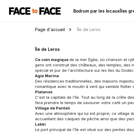
Bodrum par les locaux
Îles g
Page d'accueil
Île de Leros
Île de Leros
Ce coin magique 
de la mer Égée, où chanson et ryth
gens ont construit des châteaux, des temples, des mo
spécial et pur de l'architecture sur les îles du Dodé
Agia Marina
Des résidences traditionnelles, des maisons majestue
romantique avec le moulin à vent qui semble flotter d
Platanos
C'est la capitale de l'île. Tout au long de la crête 
fera prendre le temps de savourer votre café un pe
Village de Panteli
Avec une atmosphère qui lui est propre, ce village d
accueillant des caiques de pêche ainsi que des yacht
Lakki
Le port principal de l'île est situé sur des pentes 