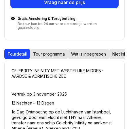
Vraag naar de prijs
Gratis Annulering & Terugbetaling.
De tour kan tot 24 uur voor de starttijd worden
geannuleerd.
Tourdetail
Tour programma
Wat is inbegrepen
Niet inb
CELEBRITY INFINITY MET WESTELIJKE MIDDEN-
AARDSE & ADRIATISCHE ZEE
Vertrek op 3 november 2025
12 Nachten – 13 Dagen
1e Dag Ontmoeting op de Luchthaven van Istanboel, 
gevolgd door een vlucht met THY naar Athene, 
transfer naar ons schip Celebrity Infinity na aankomst. 
Athene (Piraeus), Griekenland 17:00