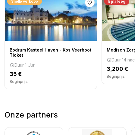
Snelle verkoop
Bijna leeg
Bodrum Kasteel Haven - Kos Veerboot
Medisch Zorg
Ticket
Duur 14 nac
Duur 1 Uur
3,200 €
35 €
Beginprijs
Beginprijs
Onze partners