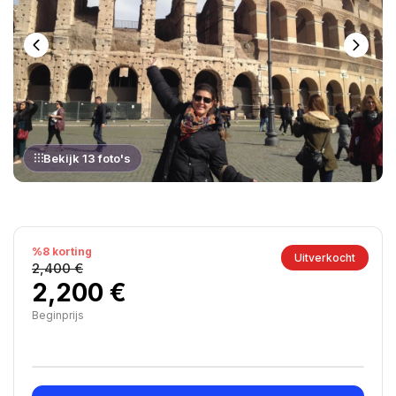
Bekijk 13 foto's
%8 korting
Uitverkocht
2,400 €
2,200 €
Beginprijs