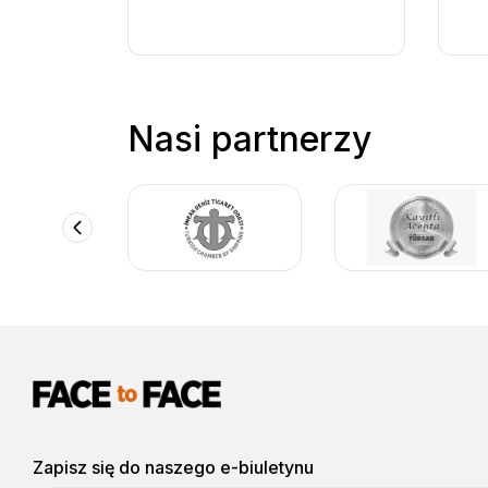
Ewa M.
EM
Półdniowa wyciecz
11 sierpień 2025
Nasi partnerzy
"Wycieczka do innego kraju
Litsa K.
LK
Półdniowa wyciecz
21 sierpień 2025
„To, co sprawiło, że ta wy
próbowanie lokalnych sma
Dave L.
DL
Półdniowa wyciecz
23 sierpień 2025
Zapisz się do naszego e-biuletynu
"Podczas naszego rejsu po