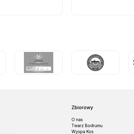
ka po wioskach Bodrum z lokalnymi przewodnikami
 była niesamowita – świetne zakupy, piękne pamiątki i idealna mała p
ka po wioskach Bodrum z lokalnymi przewodnikami
cieczka jednodniowa była tak wyjątkowa, to nie tylko przekroczenie 
ków i przywożenie małych skarbów.”
Zbiorowy
O nas
ka po wioskach Bodrum z lokalnymi przewodnikami
Twarz Bodrumu
Wyspa Kos
myśleliśmy, że lepszą obsługę uzyskamy od lokalnej agencji w Bodrum