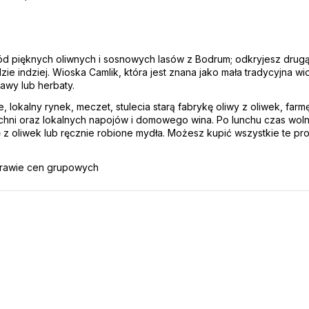
ód pięknych oliwnych i sosnowych lasów z Bodrum; odkryjesz drugą s
zie indziej. Wioska Camlik, która jest znana jako mała tradycyjna w
kawy lub herbaty. 
lokalny rynek, meczet, stulecia starą fabrykę oliwy z oliwek, farmę 
chni oraz lokalnych napojów i domowego wina. Po lunchu czas wol
iwę z oliwek lub ręcznie robione mydła. Możesz kupić wszystkie te 
prawie cen grupowych