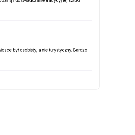
odziną i doświadczanie tradycyjnej sztuki
sce był osobisty, a nie turystyczny. Bardzo
był smaczny i syty. Urocza, półdniowa