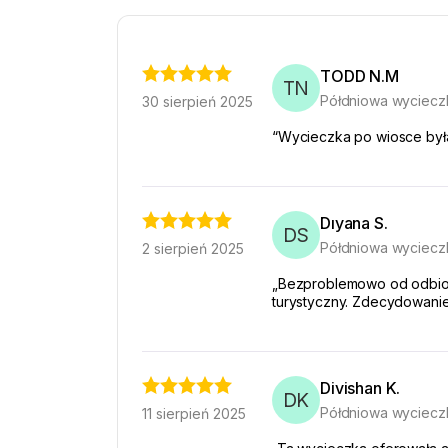
TODD N.M
TN
Półdniowa wyciecz
30 sierpień 2025
“Wycieczka po wiosce była 
Dıyana S.
DS
Półdniowa wyciecz
2 sierpień 2025
„Bezproblemowo od odbioru
turystyczny. Zdecydowanie
Divishan K.
DK
Półdniowa wyciecz
11 sierpień 2025