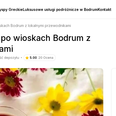
spy Greckie
Luksusowe usługi podróżnicze w Bodrum
Kontakt
skach Bodrum z lokalnymi przewodnikami
 po wioskach Bodrum z
kami
ść depozytu
5.00
20 Ocena