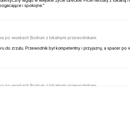
tentyczny wgląd w wiejskie życie tureckie. Picie herbaty z lokalną r
ogacające i spokojne.”
ka po wioskach Bodrum z lokalnymi przewodnikami
 do zrzutu. Przewodnik był kompetentny i przyjazny, a spacer po wio
ka po wioskach Bodrum z lokalnymi przewodnikami
Nasze dzieci były zachwycone zwierzętami w wiosce, a domowy obiad 