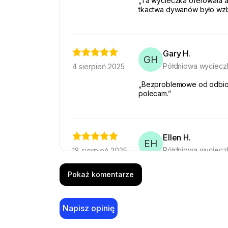
„Ta wycieczka oferowała au
tkactwa dywanów było wzb
Gary H.
GH
Półdniowa wyciecz
4 sierpień 2025
„Bezproblemowe od odbioru
polecam.”
Ellen H.
EH
Półdniowa wyciecz
18 sierpień 2025
"Perfekcyjne dla rodzin! 
Pokaż komentarze
ucieczka."
Napisz opinię
J.Hannemann
J