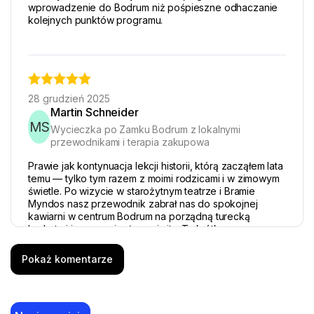
wprowadzenie do Bodrum niż pośpieszne odhaczanie
kolejnych punktów programu.
28 grudzień 2025
Martin Schneider
MS
Wycieczka po Zamku Bodrum z lokalnymi
przewodnikami i terapia zakupowa
Prawie jak kontynuacja lekcji historii, którą zacząłem lata
temu — tylko tym razem z moimi rodzicami i w zimowym
świetle. Po wizycie w starożytnym teatrze i Bramie
Myndos nasz przewodnik zabrał nas do spokojnej
kawiarni w centrum Bodrum na porządną turecką
herbatę i jeszcze ciepłego simita. Ta krótka przerwa,
podczas której patrzyliśmy na port i ogrzewaliśmy
dłonie na szklankach, była dla moich rodziców
Pokaż komentarze
najprzyjemniejszą częścią wycieczki. Mercedesowy van
był czysty i ciepły, co miało znaczenie w wietrzny
grudniowy dzień. Jedynym małym minusem był krótki
czas oczekiwania przy kasie Mauzoleum, bo tego dnia