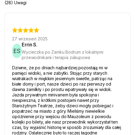
(28) Uwagi
27 wrzesień 2025
Errin S.
ES
Wycieczka po Zamku Bodrum z lokalnymi
przewodnikami i terapia zakupowa
Dziwne, że po dniach najbardziej pozostają mi w
pamięci widoki, a nie zabytki. Stojąc przy starych
wiatrakach w miękkim jesiennym świetle, patrząc na
białe domy i port, nasze dzieci po raz pierwszy od
dawna zamilkły i po prostu wpatrywały się w widok.
Jazda prywatnym minivanem była spokojna i
niespieszna, z krótkimi postojami nawet przy
Starożytnym Teatrze, żeby dzieci mogły pobiegać i
popatrzeć na miasto z góry. Mieliśmy niewielkie
opóźnienie przy wejściu do Mauzoleum z powodu
kolejki po bilety, ale nasz przewodnik wykorzystał ten
czas, by wyjaśnić historię w sposób zrozumiały dla całej
rodziny. Ostatecznie było to raczej łagodne