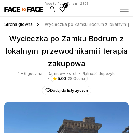
Face to Face Turizm - 2395
0
Strona główna
Wycieczka po Zamku Bodrum z lokalnymi pr
Wycieczka po Zamku Bodrum z
lokalnymi przewodnikami i terapia
zakupowa
4 - 6 godzina
Darmowy zwrot
Płatność depozytu
5.00
28 Ocena
Dodaj do listy życzeń