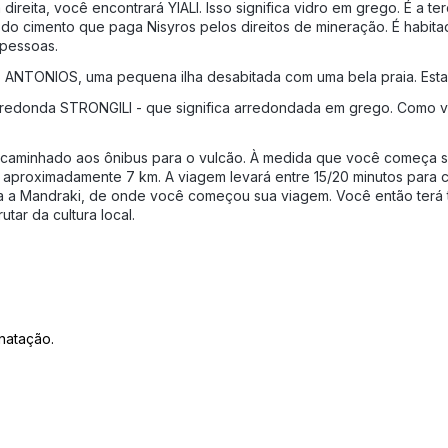
direita, você encontrará YIALI. Isso significa vidro em grego. É a t
 do cimento que paga Nisyros pelos direitos de mineração. É habita
 pessoas.
ANTONIOS, uma pequena ilha desabitada com uma bela praia. Esta i
 redonda STRONGILI - que significa arredondada em grego. Como v
caminhado aos ônibus para o vulcão. À medida que você começa sua 
a a aproximadamente 7 km. A viagem levará entre 15/20 minutos para 
ta a Mandraki, de onde você começou sua viagem. Você então terá t
tar da cultura local.
natação.