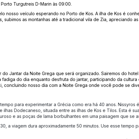
 Porto Turgutreis D-Marin às 09:00.
lo nosso veículo esperando no Porto de Kos. 
A ilha de Kos é conh
is, subimos as montanhas até a tradicional vila de Zia, apreciando a
o Jantar da Noite Grega que será organizado. Sairemos do hotel n
fadiga do dia enquanto desfruta do jantar, participando da cultura
 concluindo nosso dia com a Noite Grega onde você pode se divert
no tempo para experimentar a Grécia como era há 40 anos. Nissyros é
 ilhas Dodecaneso, situada entre as ilhas de Kos e Tilos. Esta é su
ulfuroso e as poças de lama borbulhantes em uma paisagem que se a
0, a viagem dura aproximadamente 50 minutos. Use esse tempo para t