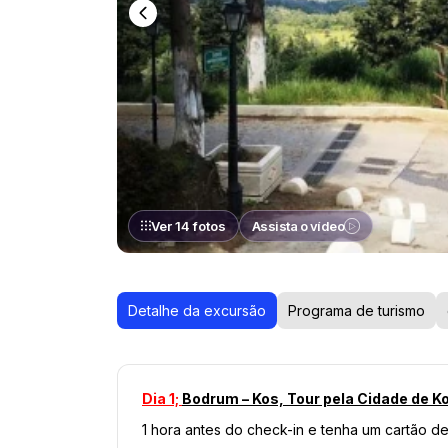
Ver 14 fotos
Assista o vídeo
Detalhe da excursão
Programa de turismo
Dia 1; 
Bodrum – Kos, Tour pela Cidade de K
1 hora antes do check-in e tenha um cartão de