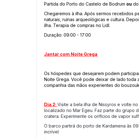
Partida do Porto do Castelo de Bodrum 
ou
 do
Chegaremos à ilha. Após sermos recebidos pe
naturais, ruínas arqueológicas e cultura. Depo
ilha. Terapia de compras no Lidl.
Duração: 09:00 - 17:00
Jantar com Noite Grega
Os hóspedes que desejarem podem participar d
Noite Grega. Você pode deixar de lado toda a 
companhia das mãos experientes do bouzouki,
Dia 2; 
Visite a bela ilha de Nissyros e volte 
localizado no Mar Egeu. Faz parte do grupo de
cratera. Experimente os orifícios de vapor s
O barco partirá do porto de Kardamena às 09:3
incrível. 