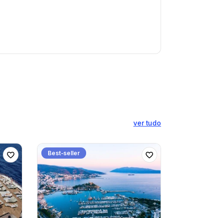
ver tudo
Best-seller
Best-selle