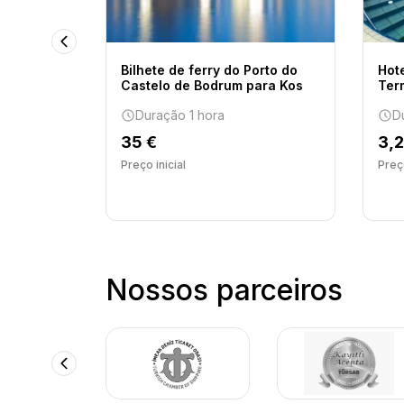
Bilhete de ferry do Porto do
Hot
inity -
Castelo de Bodrum para Kos
Ter
âneo
Duração 1 hora
D
35 €
3,
dias
Preço inicial
Preço
Nossos parceiros