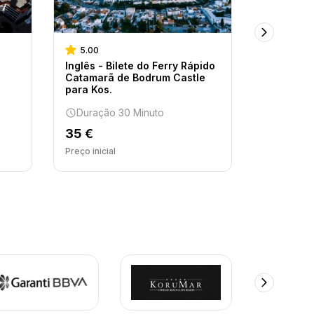
5.00
5.00
Inglês - Bilete do Ferry Rápido
Porto de 
Catamarã de Bodrum Castle
- Bilhete
para Kos.
Kos
Duração 30 Minuto
Duração
35 €
38 €
Preço inicial
Preço inicia