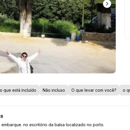
o que está incluído
Não incluso
O que levar com você?
o q
os
 embarque. no escritório da balsa localizado no porto.