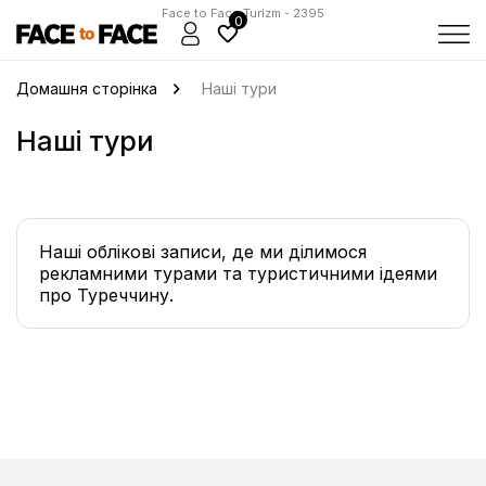
Face to Face Turizm - 2395
0
Домашня сторінка
Наші тури
Наші тури
Наші облікові записи, де ми ділимося
рекламними турами та туристичними ідеями
про Туреччину.