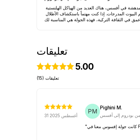
مدينة أفسس القديمة كانت مشهورة كثيراً بفضل معبد أرتميس الذي كان واحداً من عجائب العالم السبع. من بين العديد من المعالم المدهشة في أفسس، هناك العديد من الهياكل الهلنستية 
والرومانية المهمة، بما في ذلك المسرح الكبير، مكتبة سيلسوس، معبد هادريان، الشوارع المعمدة والفلل الرومانية المعروفة باسم البيوت المدرجات. إذا كنت مهتماً باستكشاف الأطلال 
تعليقات
5.00
(15) تعليقات
Pighini M.
PM
 من بودروم إلى أفسس
31 أغسطس 2025