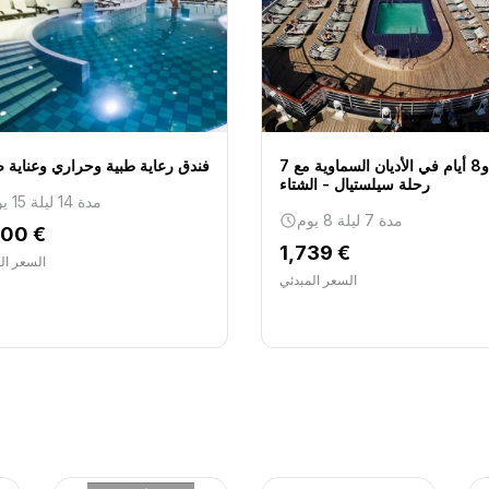
رحلة يوم كامل فاخرة: رحلة تاريخية
 في فندق لوجو بودروم، حجزنا جولة خاصة في بودروم وكنا راضين جدًا لدرجة أن
إلى أفسس. كانت كلتا التجربتين منظمتين بشكل مثالي وذكريات لا تُنسى. موصى بها بشدة!"
7 ليالٍ و8 أيام في الأديان السماوية مع
فندق رعاية طبية وحراري وعناية 
رحلة سيلستيال - الشتاء
مدة 14 ليلة 15 يوم
مدة 7 ليلة 8 يوم
200 €
1,739 €
رحلة يوم كامل فاخرة: رحلة تاريخية
السعر ال
السعر المبدئي
بمجرد أن أدركنا أنها وكالة موثوقة وجادة، قمنا بدفع المبلغ كاملاً بواسطة البطاقة و
رحلة يوم كامل فاخرة: رحلة تاريخية