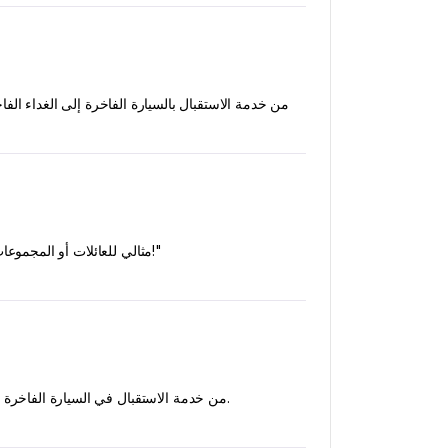
„من خدمة الاستقبال بالسيارة الفاخرة إلى الغداء الفا
"مثالي للعائلات أو المجموعات الصغيرة. كان المرشد يهتم بكل شخص، وكانت الوتيرة هادئة، والأنقاض مذهلة. ذكريات رائعة تدوم طوال اليوم!"
من خدمة الاستقبال في السيارة الفاخرة إلى الغداء الفاخر - كل التفاصيل تم تنسيقها بعناية. كانت المواقع التاريخية مذهلة ورفع الراحة من مستوى التجربة.