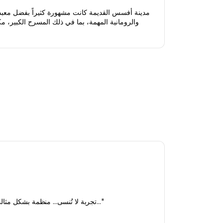
"كانت جولة إفسوس معنا في Face to Face Travel تجربة لا تُنسى... منظمة بشكل مثالي." "تجنبنا الطوابير الطويلة - كل شيء كان مرتبًا بسلاسة..."