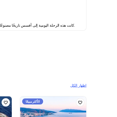
كانت هذه الرحلة اليومية إلى أفسس تاريخًا مصنوعًا من الحياة. قام مرشدنا بحياكة قصص مثيرة من خلال الأطلال، وجعلت النقل السلس التجربة تبدو سلسة ومميزة.
كانت جولة إفسوس الخاصة رائعة - الانتقالات كانت سلسة، والمرشد كان عليماً وكل شيء جرى كما هو مخطط له.
اظهار الكل
الأكثر مبيعًا
الأكثر مبيعًا
حيث أن المجموعة الكبيرة ترغب في أشياء مختلفة. ومع ذلك، كانت تجربة رائعة بشكل عام - وأفضل بكثير من حيث القيمة مقابل السعر."