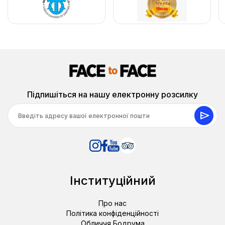
Приватна екскурсія в Ефес була видатною –
трансфери проходили плавно, гід знався на справі, і
все відбувалося як по нитці.
3 серпень 2025
Підпишіться на нашу електронну розсилку
David E.
DE
Роскошна повна доба: Історична одноденна
екскурсія з Бодрума до Ефесу
«Під час нашого перебування в #Mirada Exclusive
Bodrum ми завели нових друзів і зібрали 10 людей на
приватну екскурсію. Чесно кажучи, з 2-4 людьми
було б, напевно, комфортніше, оскільки у великій
групі кожен хоче чогось різного. Проте це був
Інституційний
чудовий досвід в цілому — і набагато краща
вартість за ціну.»
Про нас
Політика конфіденційності
Обличчя Бодрума