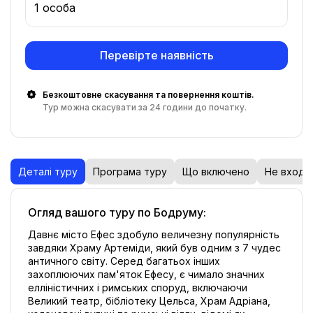
1 особа
Перевірте наявність
Безкоштовне скасування та повернення коштів.
Тур можна скасувати за 24 години до початку.
Деталі туру
Програма туру
Що включено
Не входи
Огляд вашого туру по Бодруму:
Давнє місто Ефес здобуло величезну популярність 
завдяки Храму Артеміди, який був одним з 7 чудес 
античного світу. Серед багатьох інших 
захоплюючих пам'яток Ефесу, є чимало значних 
елліністичних і римських споруд, включаючи 
Великий театр, бібліотеку Цельса, Храм Адріана, 