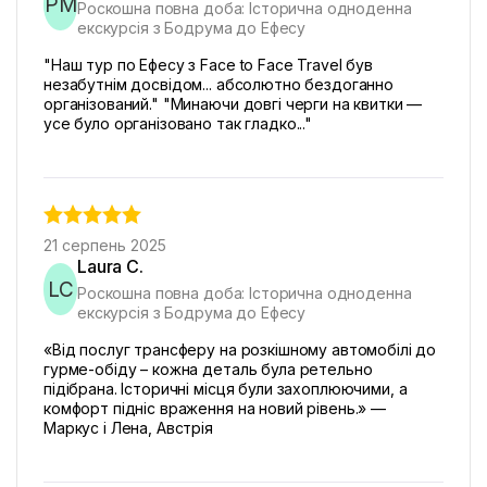
PM
Роскошна повна доба: Історична одноденна
екскурсія з Бодрума до Ефесу
"Наш тур по Ефесу з Face to Face Travel був
незабутнім досвідом... абсолютно бездоганно
організований." "Минаючи довгі черги на квитки —
усе було організовано так гладко..."
21 серпень 2025
Laura C.
LC
Роскошна повна доба: Історична одноденна
екскурсія з Бодрума до Ефесу
«Від послуг трансферу на розкішному автомобілі до
гурме-обіду – кожна деталь була ретельно
підібрана. Історичні місця були захоплюючими, а
комфорт підніс враження на новий рівень.» —
Маркус і Лена, Австрія