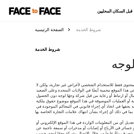
قبل السكان المحليين
شروط الخدمة
الصفحة الرئيسية
شروط الخدمة
لوجه
إن محتوى هذا الموقع الإلكتروني مملوك أو خاضع لسيطرة شركة وجهًا لوجه للسفر ويحميه قوانين حقوق الطبع والنشر العالمية. يمكنك تنزيل المحتوى فقط للاستخدام الشخصي لأغراض غير تجارية، ولكن لا 
يُسمح بأي إعادة إنتاج أو تعديل آخر على المحتوى. كما أن العلامات التجارية وعلامات الخدمة وأسماء التجارة وحقوق الطبع والنشر المعروضة في هذا الموقع محمية أيضًا في الولايات المتحدة وعلى الصعيد 
الدولي. لا يجوز استخدام هذه العلامات التجارية أو علامات الخدمة أو أسماء التجارة وحقوق الطبع والنشر للإشارة الزائفة أو التلميح إلى وجود اتصال أو ارتباط أو رعاية من قبل شركة وجهًا لوجه دون الحصول 
على تفويض كتابي مسبق من شركة وجهًا لوجه. قد تكون العلامات التجارية وعلامات الخدمة وأسماء التجارة وحقوق الطبع والنشر والمنتجات والتقنية أو العمليات الموصوفة في هذا الموقع موضوع حقوق ملكية 
فكرية أخرى محفوظة من قبل شركة وجهًا لوجه أو أطراف ثالثة. لا تُمنح أي رخصة فيما يتعلق بتلك الحقوق الملكية الفكرية. تحتفظ شركة وجهًا لوجه بحقها في اتخاذ أي إجراء قانوني في المحاكم الموجودة في 
لا تقدم شركة وجهًا لوجه أي تمثيل أو ضمان بخصوص اكتمال أو دقة المعلومات الواردة في هذا الموقع. تحتفظ شركة وجهًا لوجه بحقها في تغيير أو تعديل أي من المعلومات الواردة في هذا الموقع الإلكتروني أو 
الخدمات الموضحة فيه، دون إشعار مسبق، ولكننا لا نلتزم بتحديث معلومات كهذه. لا تتحمل شركة وجهًا لوجه أي مسؤولية عن أي أضرار أو خسائر في الأرباح أو إصابات أو مدخرات أو سمعة ناجمة عن 
استخدامك أو عدم قدرتك على استخدام المعلومات المتاحة من هذا الموقع. يجب عليك التحقق من المعلومات المستمدة من هذا الموقع قبل أن تتصرف بناءً عليها من خلال الاتصال بشركة وجهًا لوجه، حسب 