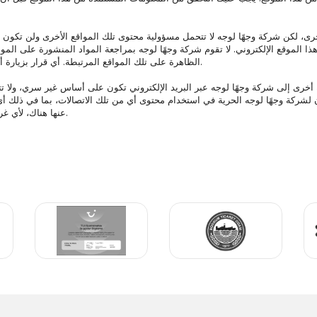
الظاهرة على تلك المواقع المرتبطة. أي قرار بزيارة أي من المواقع المرتبطة هو على مسؤولية المشاهد الخاصة به.
عنها هناك، لأي غرض، بما في ذلك تطوير وتصنيع و/أو تسويق السلع أو الخدمات.