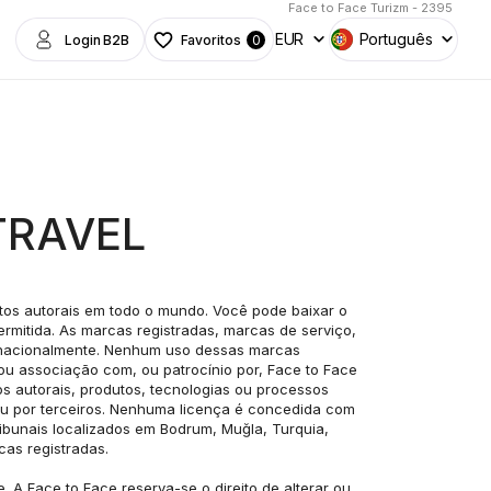
Face to Face Turizm - 2395
EUR
Português
Login B2B
Favoritos
0
TRAVEL
itos autorais em todo o mundo. Você pode baixar o 
itida. As marcas registradas, marcas de serviço, 
ernacionalmente. Nenhum uso dessas marcas 
ou associação com, ou patrocínio por, Face to Face 
s autorais, produtos, tecnologias ou processos 
ou por terceiros. Nenhuma licença é concedida com 
ribunais localizados em Bodrum, Muğla, Turquia, 
cas registradas.
A Face to Face reserva-se o direito de alterar ou 