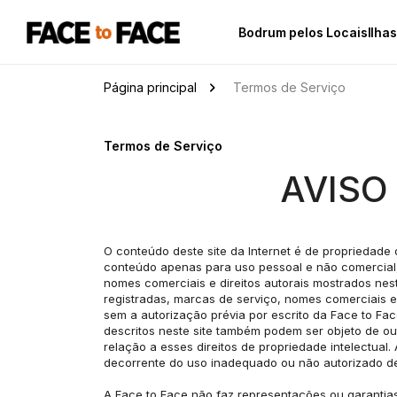
Bodrum pelos Locais
Ilha
Página principal
Termos de Serviço
Termos de Serviço
AVISO
O conteúdo deste site da Internet é de propriedade 
conteúdo apenas para uso pessoal e não comercial,
nomes comerciais e direitos autorais mostrados nes
registradas, marcas de serviço, nomes comerciais e 
sem a autorização prévia por escrito da Face to Fac
descritos neste site também podem ser objeto de out
relação a esses direitos de propriedade intelectual.
decorrente do uso inadequado ou não autorizado des
A Face to Face não faz representações ou garantias 