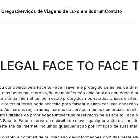
s Gregas
Serviços de Viagens de Luxo em Bodrum
Contato
 LEGAL FACE TO FACE 
ou controlado pela Face to Face Travel e é protegido pelas leis de dire
 mas nenhuma reprodução ou modificação adicional do conteúdo é perm
te site da Internet também estão protegidos nos Estados Unidos e int
direitos autorais pode ser feito para falsear ou implicar uma conexão 
e. As marcas registradas, marcas de serviço, nomes comerciais, direito
ros direitos de propriedade intelectual reservados pela Face to Face 
 A Face to Face reserva-se o direito de mover qualquer ação civil nos t
te site da Internet, incluindo qualquer ação por infração de suas mar
quanto à completude ou precisão das informações contidas neste site. 