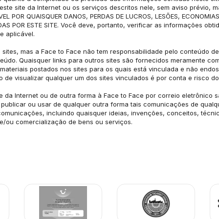
te site da Internet ou os serviços descritos nele, sem aviso prévio, 
ÁVEL POR QUAISQUER DANOS, PERDAS DE LUCROS, LESÕES, ECONOMIA
R ESTE SITE. Você deve, portanto, verificar as informações obtidas a
 aplicável.
s sites, mas a Face to Face não tem responsabilidade pelo conteúdo de 
údo. Quaisquer links para outros sites são fornecidos meramente com
 materiais postados nos sites para os quais está vinculada e não endo
 de visualizar qualquer um dos sites vinculados é por conta e risco do 
da Internet ou de outra forma à Face to Face por correio eletrônico s
 publicar ou usar de qualquer outra forma tais comunicações de qualqu
comunicações, incluindo quaisquer ideias, invenções, conceitos, técn
 e/ou comercialização de bens ou serviços.