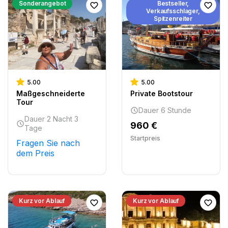
Sonderangebot
Bestseller,
Verkaufsschlager,
Spitzenreiter
5.00
5.00
Maßgeschneiderte
Private Bootstour
Tour
Dauer 6 Stunde
Dauer 2 Nacht 3
960 €
Tage
Startpreis
Fragen Sie nach
dem Preis
Kurz vor Ablauf
Kurz vor Ablauf