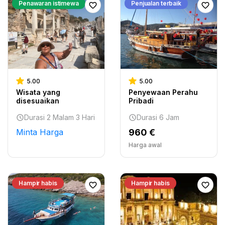
Penawaran istimewa
Penjualan terbaik
5.00
5.00
Wisata yang
Penyewaan Perahu
disesuaikan
Pribadi
Durasi 2 Malam 3 Hari
Durasi 6 Jam
Minta Harga
960 €
Harga awal
Hampir habis
Hampir habis