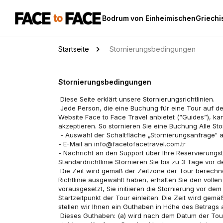
Bodrum von Einheimischen
Griechi
Startseite
Stornierungsbedingungen
Stornierungsbedingungen
 Diese Seite erklärt unsere Stornierungsrichtlinien.
 Jede Person, die eine Buchung für eine Tour auf der Website Face to Face Travel vornimmt oder ein Buchungsangebot erstellt (“Sie”) und jeder Guide, der Touren auf der 
Website Face to Face Travel anbietet (“Guides”), 
akzeptieren. So stornieren Sie eine Buchung Alle St
 - Auswahl der Schaltfläche „Stornierungsanfrage“ 
- E-Mail an info@facetofacetravel.com.tr 
- Nachricht an den Support über Ihre Reservierun
Standardrichtlinie Stornieren Sie bis zu 3 Tage vor 
 Die Zeit wird gemäß der Zeitzone der Tour berechnet. Jegliche Grund (Flexible) Richtlinienoption Wenn Sie während des Checkout die Option „Jeglicher Grund“ (Flexible) 
Richtlinie ausgewählt haben, erhalten Sie den vollen
vorausgesetzt, Sie initiieren die Stornierung vor d
Startzeitpunkt der Tour einleiten. Die Zeit wird gemä
stellen wir Ihnen ein Guthaben in Höhe des Betrags a
 Dieses Guthaben: (a) wird nach dem Datum der Tour ausgestellt, (b) ist für jede auf unserer Seite veröffentlichte Tour gültig, (c) kann nicht in bar eingelöst werden, (d) kann 