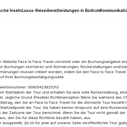
sche Inseln
Luxus-Reisedienstleistungen in Bodrum
Kommunikati
kann Buchungen stornieren und Stornierungen, Rückerstattungen und/o
ornierungen müssen initiiert werden, indem Sie den Face to Face Travel
auf Ihrer Buchungsbestätigungsseite 
gstelefonnummer: 00905423825313 
dem Startdatum der Tour und erhalten Sie eine volle Rückerstattung, eins
 Betrag, den Sie an Face to Face Travel für die stornierte Tour bezahlt
em Startzeitpunkt der Tour. Sie haben keinen Anspruch auf eine Rückers
ß der Zeitzone der Tour berechnet. Wenn Sie die Tour nicht gemäß der „Je
us, den Sie für diese Richtlinie bezahlt haben, aus. 