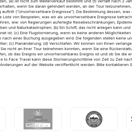
, (e) ist nicht zum Weiterverkauf bestimmt und (f) verfällt nach 2 Ja
, erhalten, wenn Sie daran gehindert werden, an der Tour teilzunehmen
 auftritt (“Unvorhersehbare Ereignisse”). Die Bestimmung dessen, was al
 Liste von Beispielen, was wir als unvorhersehbare Ereignisse betrachte
ren, wie: von Regierungen auferlegte Reisebeschränkungen, Epidemie-K
ben und Naturkatastrophen; (b) Ein Schiff, das nicht anlegen kann und S
t ist; (c) Eine Flugstornierung, wenn es keine anderen Möglichkeiten gi
 nach einer Buchung ausgegeben wird. Die folgenden stellen keine unvo
tter; (c) Planänderung; (d) Verschlafen. Wir können von Ihnen verlange
 Sie nicht an Ihrer Tour teilnehmen konnten, wenn Sie eine Rückerstat
 ob das Ereignis ein unvorhersehbares Ereignis ist und ob Sie die erf
e to Face Travel kann diese Stornierungsrichtlinie von Zeit zu Zeit n
Änderungen auf der Website veröffentlicht werden. Bitte kontaktieren S