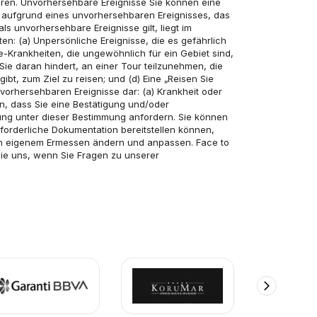
hren. Unvorhersehbare Ereignisse Sie können eine 
, aufgrund eines unvorhersehbaren Ereignisses, das 
s unvorhersehbare Ereignisse gilt, liegt im 
n: (a) Unpersönliche Ereignisse, die es gefährlich 
rankheiten, die ungewöhnlich für ein Gebiet sind, 
ie daran hindert, an einer Tour teilzunehmen, die 
bt, zum Ziel zu reisen; und (d) Eine „Reisen Sie 
rhersehbaren Ereignisse dar: (a) Krankheit oder 
n, dass Sie eine Bestätigung und/oder 
tung unter dieser Bestimmung anfordern. Sie können 
orderliche Dokumentation bereitstellen können, 
ach eigenem Ermessen ändern und anpassen. Face to 
ie uns, wenn Sie Fragen zu unserer 