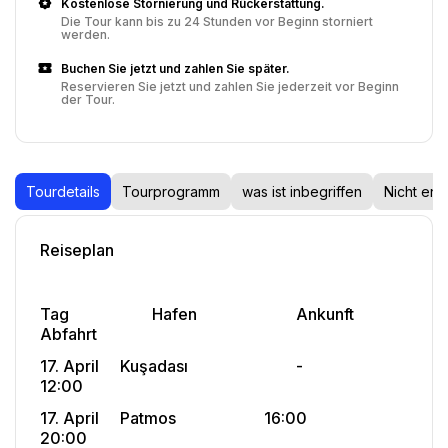
Kostenlose Stornierung und Rückerstattung.
Die Tour kann bis zu 24 Stunden vor Beginn storniert
werden.
Buchen Sie jetzt und zahlen Sie später.
Reservieren Sie jetzt und zahlen Sie jederzeit vor Beginn
der Tour.
Tourdetails
Tourprogramm
was ist inbegriffen
Nicht ent
Reiseplan
Tag						Hafen 						Ankunft				
Abfahrt
17. April		Kuşadası							-						
12:00
17. April		Patmos						16:00					
20:00