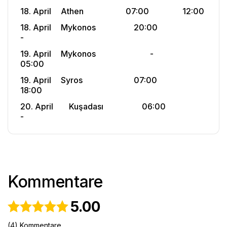
18. April		Athen						07:00					12:00	
18. April		Mykonos					20:00						
-	
19. April		Mykonos							-						
05:00
19. April		Syros							07:00					
18:00
20. April		Kuşadası					06:00						
-
Kommentare
5.00
(4) Kommentare