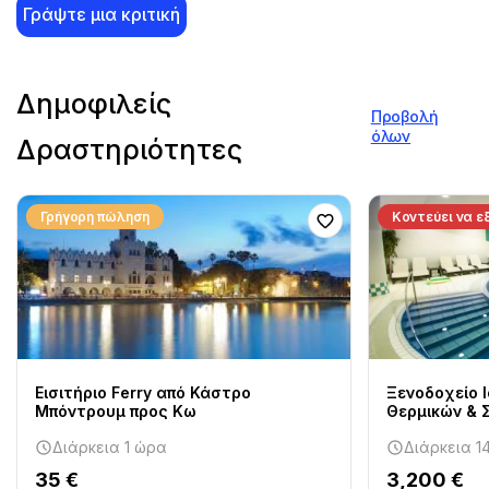
Γράψτε μια κριτική
Δημοφιλείς
Προβολή
όλων
Δραστηριότητες
Γρήγορη πώληση
Κοντεύει να ε
Εισιτήριο Ferry από Κάστρο
Ξενοδοχείο 
Μπόντρουμ προς Κω
Θερμικών & 
Διάρκεια 1 ώρα
Διάρκεια 1
35 €
3,200 €