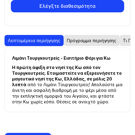
Ελέγξτε διαθεσιμότητα
Λεπτομέρεια περιήγησης
Πρόγραμμα περιήγησης
Τι Πε
Λιμάνι Τουργκουτρείς - Εισιτήριο Φέρι για Κω
Η πρώτη άφιξη στο νησί της Κω από τον 
Τουργκουτρείς. Ετοιμαστείτε να εξερευνήσετε το 
μαγευτικό νησί της Κω, Ελλάδας, σε μόλις 20 
λεπτά
 από το Λιμάνι Τουργκουτρείς! Απολαύστε μια 
άνετη και ασφαλή διαδρομή με το φέρι μέσα από 
την εκπληκτική ομορφιά του Αιγαίου, και φτάστε 
στην Κω χωρίς κόπο. Θέσεις σε ανοιχτό χώρο.