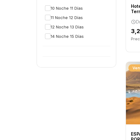
Hot
10 Noche 11 Días
Ter
11 Noche 12 Días
D
12 Noche 13 Días
3,
14 Noche 15 Días
Preci
Ven
ESP
POR