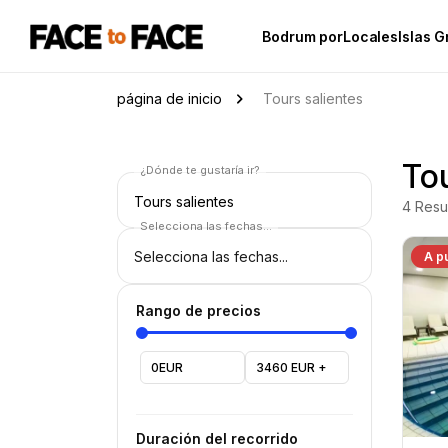
Bodrum porLocales
Islas G
página de inicio
Tours salientes
Tou
¿Dónde te gustaría ir?
Tours salientes
4
Resu
Selecciona las fechas...
A p
Rango de precios
0EUR
3460 EUR +
Duración del recorrido