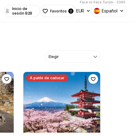
Face to Face Turizm - 2395
Inicio de
EUR
Español
Favoritos
0
sesión B2B
A punto de caducar