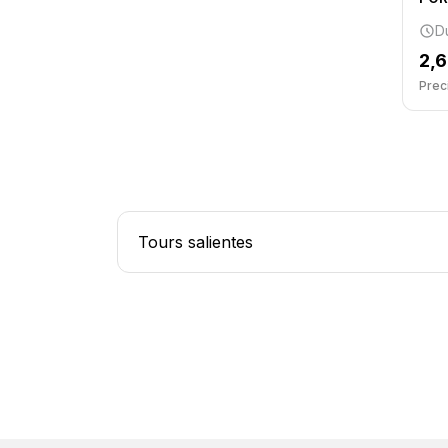
D
2,
Preci
Tours salientes