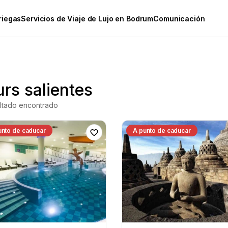
riegas
Servicios de Viaje de Lujo en Bodrum
Comunicación
rs salientes
ltado encontrado
unto de caducar
A punto de caducar