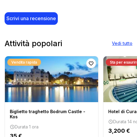
Scrivi una recensione
Attività popolari
Vedi tutto
Vendita rapida
Sta per esaurir
Biglietto traghetto Bodrum Castle -
Hotel di Cur
Kos
Durata 14 no
Durata 1 ora
3,200 €
35 €