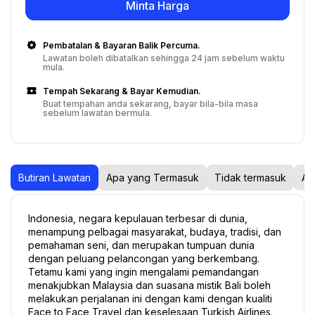
Minta Harga
Pembatalan & Bayaran Balik Percuma.
Lawatan boleh dibatalkan sehingga 24 jam sebelum waktu
mula.
Tempah Sekarang & Bayar Kemudian.
Buat tempahan anda sekarang, bayar bila-bila masa
sebelum lawatan bermula.
Butiran Lawatan
Apa yang Termasuk
Tidak termasuk
Ap
Indonesia, negara kepulauan terbesar di dunia, 
menampung pelbagai masyarakat, budaya, tradisi, dan 
pemahaman seni, dan merupakan tumpuan dunia 
dengan peluang pelancongan yang berkembang. 
Tetamu kami yang ingin mengalami pemandangan 
menakjubkan Malaysia dan suasana mistik Bali boleh 
melakukan perjalanan ini dengan kami dengan kualiti 
Face to Face Travel dan keselesaan Turkish Airlines.