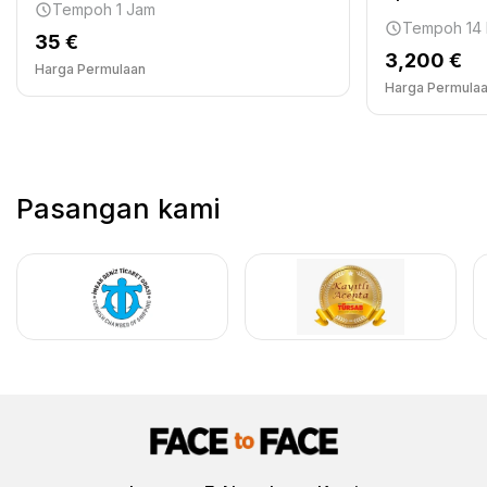
Tempoh 1 Jam
Tempoh 14 
35 €
3,200 €
Harga Permulaan
Harga Permula
Pasangan kami