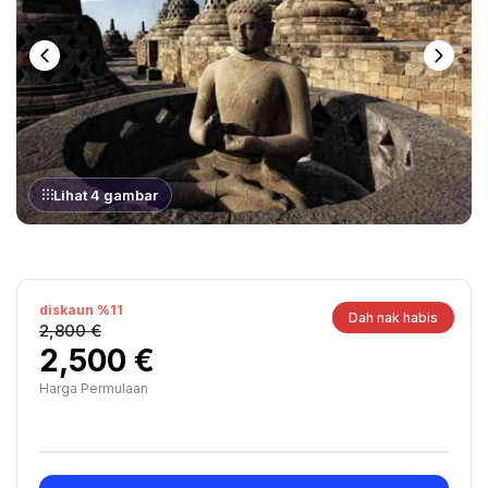
Lihat 4 gambar
diskaun %11
Dah nak habis
2,800 €
2,500 €
Harga Permulaan