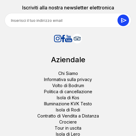
“Perfettamente organizzato. Non ci siamo sentiti sotto
pressione, potevamo esplorare al nostro ritmo e la guida
Iscriviti alla nostra newsletter elettronica
ci ha dato ottimi consigli locali.”
12 luglio 2025
Vicky B.
Aziendale
VB
Punti salienti di Bodrum dai Nativi Lusso Tutto in
Uno
Chi Siamo
"Ci siamo divertiti a esplorare il Castello di Bodrum con
Informativa sulla privacy
una guida esperta che ha dato vita alla storia. Lo
Volto di Bodrum
shopping dopo è stato un bel tocco."
Politica di cancellazione
Isola di Kos
Illuminazione KVK Testo
Isola di Rodi
Contratto di Vendita a Distanza
25 agosto 2025
Crociere
Viven K.
Tour in uscita
VK
Punti salienti di Bodrum dai Nativi Lusso Tutto in
Isola di Lero