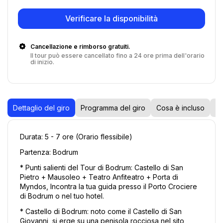
Verificare la disponibilità
Cancellazione e rimborso gratuiti.
Il tour può essere cancellato fino a 24 ore prima dell'orario
di inizio.
Dettaglio del giro
Programma del giro
Cosa è incluso
No
Durata: 5 - 7 ore (Orario flessibile) 
Partenza: Bodrum 
* Punti salienti del Tour di Bodrum: Castello di San 
Pietro + Mausoleo + Teatro Anfiteatro + Porta di 
Myndos, Incontra la tua guida presso il Porto Crociere 
di Bodrum o nel tuo hotel. 
* Castello di Bodrum: noto come il Castello di San 
Giovanni, si erge su una penisola rocciosa nel sito 