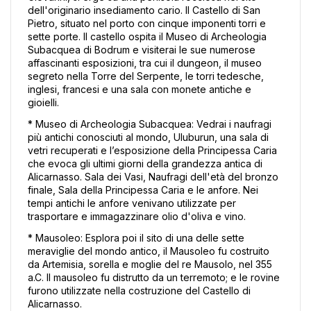
dell'originario insediamento cario. Il Castello di San 
Pietro, situato nel porto con cinque imponenti torri e 
sette porte. Il castello ospita il Museo di Archeologia 
Subacquea di Bodrum e visiterai le sue numerose 
affascinanti esposizioni, tra cui il dungeon, il museo 
segreto nella Torre del Serpente, le torri tedesche, 
inglesi, francesi e una sala con monete antiche e 
gioielli. 
* Museo di Archeologia Subacquea: Vedrai i naufragi 
più antichi conosciuti al mondo, Uluburun, una sala di 
vetri recuperati e l’esposizione della Principessa Caria 
che evoca gli ultimi giorni della grandezza antica di 
Alicarnasso. Sala dei Vasi, Naufragi dell'età del bronzo 
finale, Sala della Principessa Caria e le anfore. Nei 
tempi antichi le anfore venivano utilizzate per 
trasportare e immagazzinare olio d'oliva e vino. 
* Mausoleo: Esplora poi il sito di una delle sette 
meraviglie del mondo antico, il Mausoleo fu costruito 
da Artemisia, sorella e moglie del re Mausolo, nel 355 
a.C. Il mausoleo fu distrutto da un terremoto; e le rovine 
furono utilizzate nella costruzione del Castello di 
Alicarnasso. 