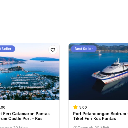
 Seller
Best Seller
.00
5.00
et Feri Catamaran Pantas
Port Pelancongan Bodrum 
rum Castle Port - Kos
Tiket Feri Kos Pantas
empoh 30 Minit
Tempoh 30 Minit