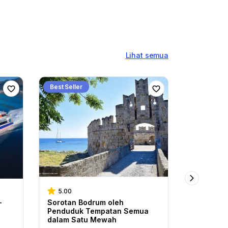
Lihat semua
Best Seller
Tawaran i
5.00
5.00
-
Sorotan Bodrum oleh
Perjalana
Penduduk Tempatan Semua
8 Hari GR
dalam Satu Mewah
Tempoh 