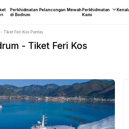
ket
Perkhidmatan Pelancongan Mewah
Perkhidmatan
Kenal
ri
di Bodrum
Kami
 Tiket Feri Kos Pantas
rum - Tiket Feri Kos