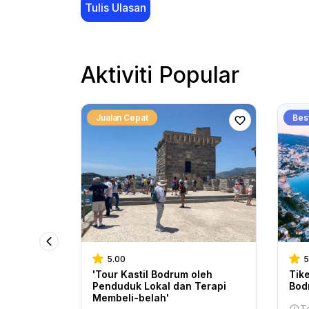
Tulis Ulasan
Aktiviti Popular
Jualan Cepat
Best
5.00
5
i Kampung
'Tour Kastil Bodrum oleh
Tik
uk
Penduduk Lokal dan Terapi
Bod
Membeli-belah'
T