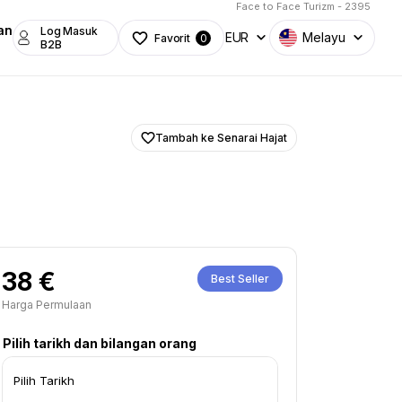
Face to Face Turizm - 2395
an
Log Masuk
EUR
Melayu
Favorit
0
B2B
Tambah ke Senarai Hajat
38 €
Best Seller
Harga Permulaan
Pilih tarikh dan bilangan orang
Pilih Tarikh