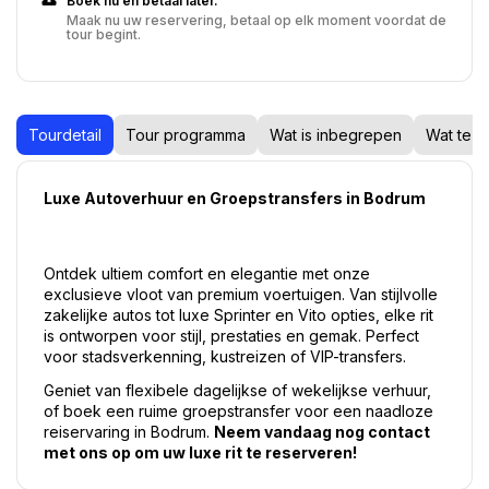
Boek nu en betaal later.
Maak nu uw reservering, betaal op elk moment voordat de
tour begint.
Tourdetail
Tour programma
Wat is inbegrepen
Wat te w
Luxe Autoverhuur en Groepstransfers in Bodrum
Ontdek ultiem comfort en elegantie met onze 
exclusieve vloot van premium voertuigen. Van stijlvolle 
zakelijke autos tot luxe Sprinter en Vito opties, elke rit 
is ontworpen voor stijl, prestaties en gemak. Perfect 
voor stadsverkenning, kustreizen of VIP-transfers.
Geniet van flexibele dagelijkse of wekelijkse verhuur, 
of boek een ruime groepstransfer voor een naadloze 
reiservaring in Bodrum. 
Neem vandaag nog contact 
met ons op om uw luxe rit te reserveren!