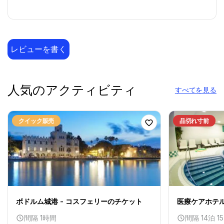
レビューを書く
人気のアクティビティ
すべてを見る
クイック販売
品切れ寸前
ボドルム城港 - コスフェリーのチケット
医療ケアホテ
間隔 1時間
間隔 14泊 1