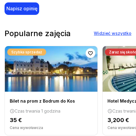
Napisz opinię
Popularne zajęcia
Widzieć wszystko
Szybka sprzedaż
Zaraz się skoń
Bilet na prom z Bodrum do Kos
Hotel Medyc
Czas trwania 1 godzina
Czas trwani
35 €
3,200 €
Cena wywoławcza
Cena wywoław