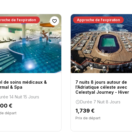
roche de l'expiration
Approche de l'expiration
el de soins médicaux &
7 nuits 8 jours autour de
rmal & Spa
l'Adriatique céleste avec
Celestyal Journey - Hiver
urée 14 Nuit 15 Jours
Durée 7 Nuit 8 Jours
200 €
1,739 €
​​de départ
Prix ​​de départ