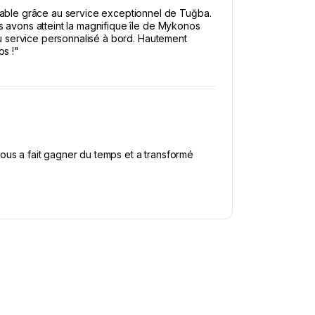
able grâce au service exceptionnel de Tuğba.
s avons atteint la magnifique île de Mykonos
 au service personnalisé à bord. Hautement
s !"
ous a fait gagner du temps et a transformé