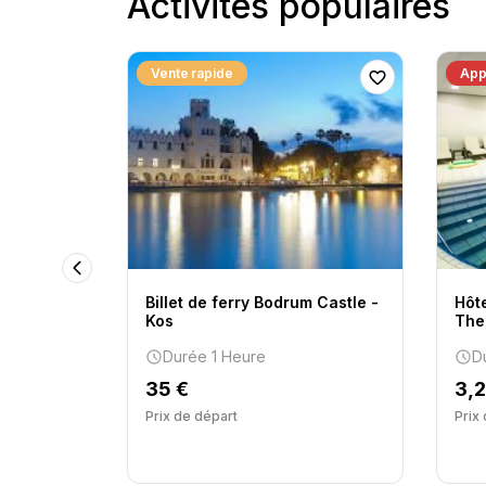
Activités populaires
Vente rapide
App
Billet de ferry Bodrum Castle -
Hôt
finity -
Kos
The
rranée
Durée 1 Heure
D
35 €
3,
rs
Prix ​​de départ
Prix 