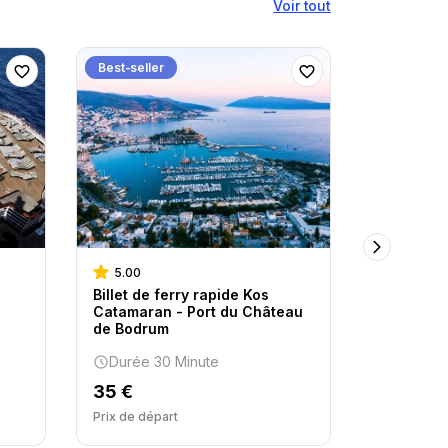
Voir tout
Best-seller
Best-selle
5.00
5.00
Billet de ferry rapide Kos
Port de c
Catamaran - Port du Château
Billet de 
de Bodrum
Durée 3
Durée 30 Minute
38 €
35 €
Prix ​​de dép
Prix ​​de départ