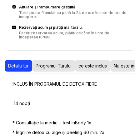
Anulare și rambursare gratuită.
Turul poate fi anulat cu până la 24 de ore înainte de ora de
începere.
Rezervați acum și plătiți mai târziu.
Faceți rezervarea acum, plătiți oricând înainte de
începerea turului.
Detaliu tur
Programul Turului
ce este inclus
Nu este incl
INCLUS ÎN PROGRAMUL DE DETOXIFIERE
 14 nopți
* Consultație la medic + test InBody 1x 
* Îngrijire detox cu alge și peeling 60 min. 2x 