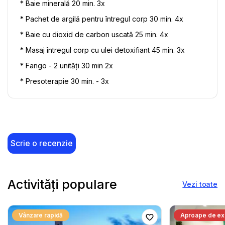
* Baie minerală 20 min. 3x
* Pachet de argilă pentru întregul corp 30 min. 4x 
* Baie cu dioxid de carbon uscată 25 min. 4x 
* Masaj întregul corp cu ulei detoxifiant 45 min. 3x
* Fango - 2 unități 30 min 2x
* Presoterapie 30 min. - 3x
Scrie o recenzie
Activități populare
Vezi toate
Vânzare rapidă
Aproape de ex