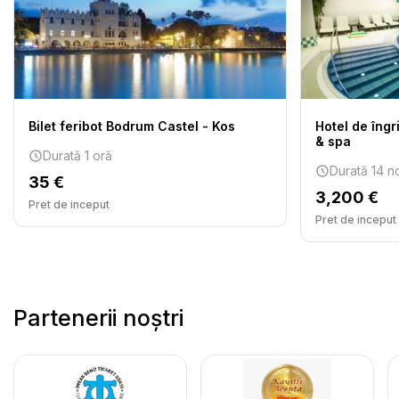
Bilet feribot Bodrum Castel - Kos
Hotel de îngr
& spa
Durată 1 oră
Durată 14 no
35 €
3,200 €
Pret de inceput
Pret de inceput
Partenerii noștri