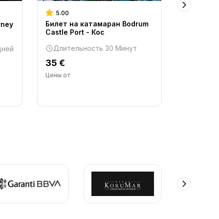
5.00
5.00
Билет на катамаран Bodrum
Бодрумск
rney
Castle Port - Кос
быстрый 
Кос
Длительность 30 Минут
дней
Длител
35 €
38 €
Цены от
Цены от