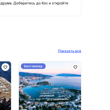
друма. Доберитесь до Кос и откройте 
Показать все
Бестселлер
Бестселл