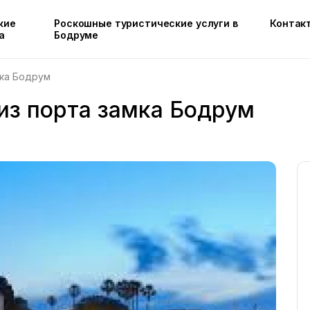
кие
Роскошные туристические услуги в
Контак
а
Бодруме
мка Бодрум
 из порта замка Бодрум