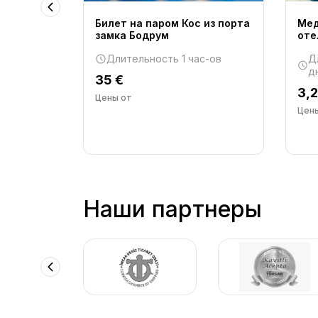
Билет на паром Кос из порта
Мед
ty -
замка Бодрум
оте
ное
Длительность 1 час-ов
Д
д
35 €
чи 13
3,
Цены от
Цен
Наши партнеры