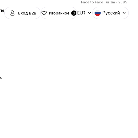
Face to Face Turizm - 2395
ты
EUR
Русский
Вход B2B
Избранное
0
.