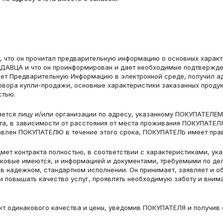
я, что он прочитал предварительную информацию о основных характ
ОДАВЦА и что он проинформирован и дает необходимые подтвержден
дает Предварительную Информацию в электронной среде, получил а
ора купли-продажи, основные характеристики заказанных продукто
стью.
ляется лицу и/или организации по адресу, указанному ПОКУПАТЕЛЕМ
а, в зависимости от расстояния от места проживания ПОКУПАТЕЛЯ,
тавлен ПОКУПАТЕЛЮ в течение этого срока, ПОКУПАТЕЛЬ имеет прав
мет контракта полностью, в соответствии с характеристиками, ука
ковые имеются, и информацией и документами, требуемыми по делу
в надежном, стандартном исполнении. Он принимает, заявляет и обя
и повышать качество услуг, проявлять необходимую заботу и внима
т одинакового качества и цены, уведомив ПОКУПАТЕЛЯ и получив е