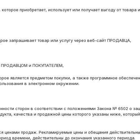
которое приобретает, использует или получает выгоду от товара 
орое запрашивает товар или услугу через веб-сайт ПРОДАВЦА,
ду ПРОДАВЦОМ и ПОКУПАТЕЛЕМ,
рое является предметом покупки, а также программное обеспечени
ользования в электронном окружении.
нности сторон в соответствии с положениями Закона № 6502 о защ
одукта, качества и продажной цены которого указаны ниже, котор
ся ценами продаж. Рекламируемые цены и обещания действительны до
ериод времени, действительны до окончания указанного периода.