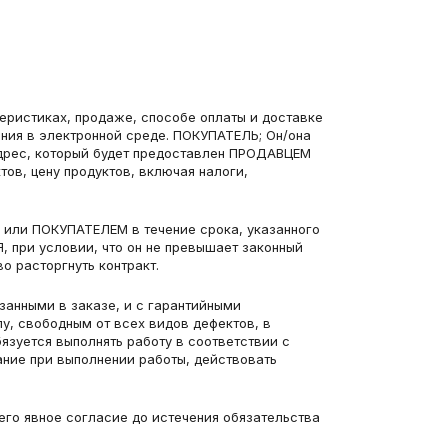
еристиках, продаже, способе оплаты и доставке 
ия в электронной среде. ПОКУПАТЕЛЬ; Он/она 
дрес, который будет предоставлен ПРОДАВЦЕМ 
в, цену продуктов, включая налоги, 
 или ПОКУПАТЕЛЕМ в течение срока, указанного 
 при условии, что он не превышает законный 
о расторгнуть контракт.
занными в заказе, и с гарантийными 
, свободным от всех видов дефектов, в 
зуется выполнять работу в соответствии с 
ние при выполнении работы, действовать 
го явное согласие до истечения обязательства 