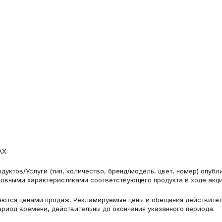
АХ
дуктов/Услуги (тип, количество, бренд/модель, цвет, номер) опу
новными характеристиками соответствующего продукта в ходе акци
ляются ценами продаж. Рекламируемые цены и обещания действительн
ериод времени, действительны до окончания указанного периода.