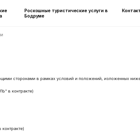
кие
Роскошные туристические услуги в
Контак
а
Бодруме
ли
щими сторонами в рамках условий и положений, изложенных ниже
Ь" в контракте)
 контракте)