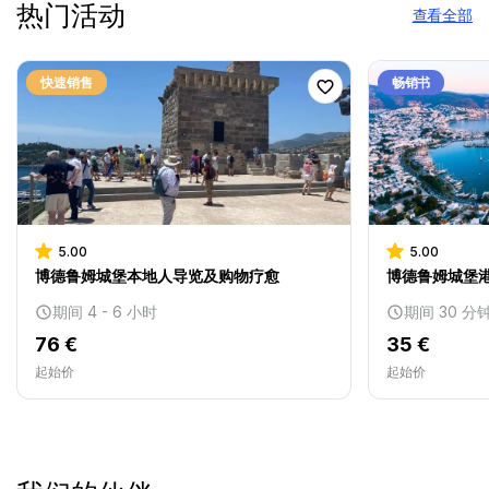
热门活动
查看全部
快速销售
畅销书
5.00
5.00
博德鲁姆城堡本地人导览及购物疗愈
博德鲁姆城堡港
期间 4 - 6 小时
期间 30 分
76 €
35 €
起始价
起始价