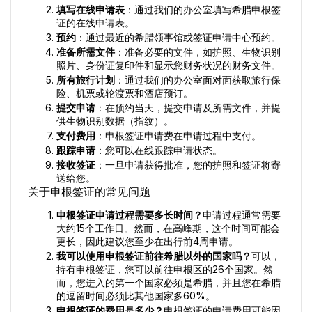
填写在线申请表
：通过我们的办公室填写希腊申根签
证的在线申请表。
预约
：通过最近的希腊领事馆或签证申请中心预约。
准备所需文件
：准备必要的文件，如护照、生物识别
照片、身份证复印件和显示您财务状况的财务文件。
所有旅行计划
：通过我们的办公室面对面获取旅行保
险、机票或轮渡票和酒店预订。
提交申请
：在预约当天，提交申请及所需文件，并提
供生物识别数据（指纹）。
支付费用
：申根签证申请费在申请过程中支付。
跟踪申请
：您可以在线跟踪申请状态。
接收签证
：一旦申请获得批准，您的护照和签证将寄
送给您。
关于申根签证的常见问题
申根签证申请过程需要多长时间？
申请过程通常需要
大约15个工作日。然而，在高峰期，这个时间可能会
更长，因此建议您至少在出行前4周申请。
我可以使用申根签证前往希腊以外的国家吗？
可以，
持有申根签证，您可以前往申根区的26个国家。然
而，您进入的第一个国家必须是希腊，并且您在希腊
的逗留时间必须比其他国家多60%。
申根签证的费用是多少？
申根签证的申请费用可能因