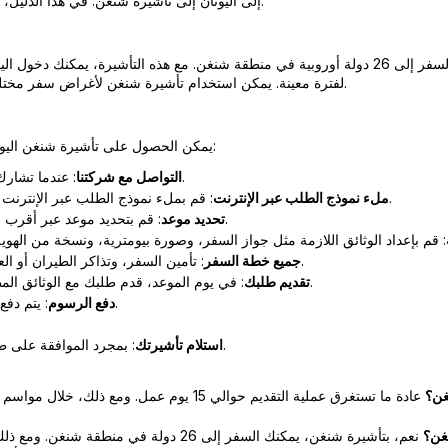
إلى اليونان إلى تأشيرة شنغن. في هذا الدليل، ستجد كل ما تحتاج لمعرفته حول تأشيرة شنغن اليونان.
لفترة معينة. يمكن استخدام تأشيرة شنغن لأغراض سفر مختلفة مثل السياحة، والأعمال، وزيارة العائلة، والترانزيت.
يمكن الحصول على تأشيرة شنغن اليونانية بسهولة باتباع خطوات معينة. إليك تفاصيل العملية:
: عندما تشارك معلوماتك، سيتم إنشاء تسجيل مسبق باسمك.
التواصل مع شركتنا
: قم بملء نموذج الطلب عبر الإنترنت للحصول على تأشيرة شنغن اليونانية من مكتبنا.
ملء نموذج الطلب عبر الإنترنت
: قم بتحديد موعد عبر أقرب قنصلية يونانية أو مركز تقديم طلبات التأشيرات.
تحديد موعد
: تأمين السفر، وتذاكر الطيران أو العبّارات، وحجوزات الفنادق عبر مكتبنا وجها لوجه.
جميع خطة السفر
: في يوم الموعد، قدم طلبك مع الوثائق المطلوبة وقدم بياناتك البيومترية (بصمات الأصابع).
تقديم طلبك
: يتم دفع رسوم طلب تأشيرة شنغن خلال عملية التقديم.
دفع الرسوم
: بمجرد الموافقة على طلبك، سيتم إرسال جواز سفرك وتأشيرتك إليك.
استلام تأشيرتك
غن؟
نغن؟