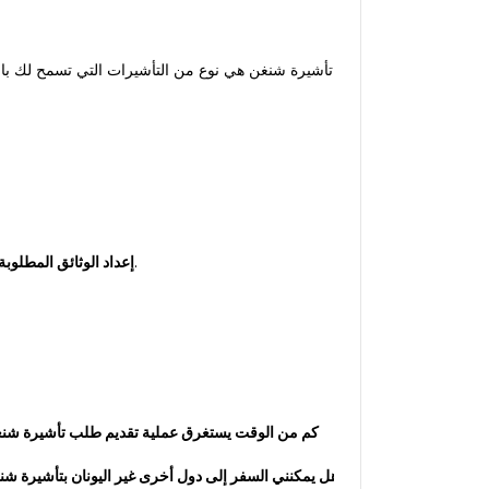
: قم بإعداد الوثائق اللازمة مثل جواز السفر، وصورة بيومترية، ونسخة من الهوية، والمستندات المالية التي تُظهر وضعك المالي.
إعداد الوثائق المطلوبة
كم من الوقت يستغرق عملية تقديم طلب تأشيرة شن
هل يمكنني السفر إلى دول أخرى غير اليونان بتأشيرة ش