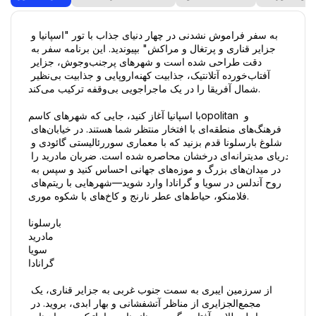
به سفر فراموش نشدنی در چهار دنیای جذاب با تور "اسپانیا و 
جزایر قناری و پرتغال و مراکش" بپیوندید. این برنامه سفر به 
دقت طراحی شده است و شهرهای پرجنب‌وجوش، جزایر 
آفتاب‌خورده آتلانتیک، جذابیت کهنه‌اروپایی و جذابیت بی‌نظیر 
شمال آفریقا را در یک ماجراجویی بی‌وقفه ترکیب می‌کند.

با اسپانیا آغاز کنید، جایی که شهرهای کاسمopolitan و 
فرهنگ‌های منطقه‌ای با افتخار منتظر شما هستند. در خیابان‌های 
شلوغ بارسلونا قدم بزنید که با معماری سوررئالیستی گائودی و 
دریای مدیترانه‌ای درخشان محاصره شده است. ضربان مادرید را 
در میدان‌های بزرگ و موزه‌های جهانی احساس کنید و سپس به 
روح آندلس در سویا و گرانادا وارد شوید—شهرهایی با ریتم‌های 
فلامنکو، حیاط‌های عطر نارنج و کاخ‌های با شکوه موری.

بارسلونا  

مادرید  

سویا  

گرانادا  

از سرزمین ایبری به سمت جنوب غربی به جزایر قناری، یک 
مجمع‌الجزایری از مناظر آتشفشانی و بهار ابدی، بروید. در 