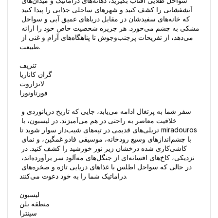
سواحل طلایی آفتاب بگیرید، دهانه‌های دراماتیک و میدان‌های 
آتشفشانی را کشف کنید و شهرهای ساحلی جذابی را پیدا کنید 
که خانه‌های سفیدشان در مقابل دریاهای عمیق آبی و سواحل 
مشکی به چشم می‌خورد. هر جزیره شخصیت خاص خود را ارائه 
می‌دهد، از تفریحات پرجنب‌وجوش تا پناهگاه‌های آرام و غنی از 
طبیعت.

تنریف  

گران کاناریا  

لانزاروت  

فورتاونورا  

سفر شما به پرتغال ادامه می‌یابد، جایی که تاریخ دریانوردی و 
خلاقیت معاصر به راحتی در هم می‌آمیزند. در لیسبون، با 
تریلی‌های قدیمی در تپه‌های شیب‌دار سوار شوید تا miradouros 
با چشم‌اندازهای وسیع رودخانه، موسیقی فادو غمگین، و نمای 
کاشی‌کاری شده درخشان زیر نور خورشید را کشف کنید. در 
نزدیکی، کاخ‌های افسانه‌ای از جنگل‌های مه‌آلود سر برآورده‌اند، 
در حالی که سواحل اطلس با غذاهای دریایی تازه و صخره‌های 
دراماتیک شما را به خود دعوت می‌کنند.

لیسبون  

منطقه بلن  

سینترا  
