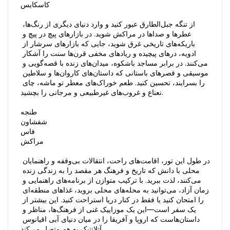
کاسکایس  

از تنگه جبل‌الطارق عبور کنید و وارد دنیای دیگری از رنگ‌ها، 
عطرها و صداها در مراکش شوید. در بازارهای پیچ در پیچ و 
باریکه‌های تاریخی غرق شوید، جایی که بازارهای سرشار از 
ادویه، درهای پیچیده و ریادهای مخفی قرن‌ها سنت را آشکار 
می‌کنند. در برابر مساجد باشکوه، میدان‌های زنده با قصه‌گویی و 
موسیقی و قصرهای باستانی که داستان‌های کاروان‌ها و سلاطین 
را بسرایند، تحسین کنید. طعم خوراک‌های معطر تو ماشه، چای 
نعناع و غروب‌های غیرطبیعی و مرجانی را بچشید.

طنجه  

شفشاون  

فاس  

مراکش  

در طول این تور، اقامت‌های راحت، انتقالات بی‌وقفه و راهنمایان 
محلی با دانش که تاریخ و فرهنگ هر مقصد را به زندگی زنده 
می‌کنند، لذت ببرید. با ترکیب متوازن از برنامه‌های راهنمایی و 
زمان آزاد، می‌توانید به محله‌های محلی بروید، غذاهای منطقه‌ای 
را امتحان کنید یا فقط در کنار دریا استراحت کنید. این بیشتر از 
یک سفر است—این یک موزاییک غنی از فرهنگ‌ها، مناظر و 
داستان‌هاست که اروپا و آفریقا را در میان دنیای آبی اقیانوس 
آتلانتیک به هم متصل می‌کند.