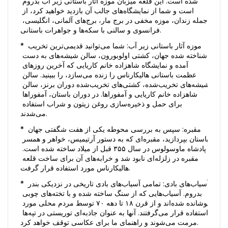
شده است. این قلعه میزبان موزه آثار باستانی زیر آب بدروم 
است و شما از نمایشگاه‌های جالب آن بازدید خواهید کرد، از 
جمله زندان، موزه مخفی در برج مار، برج‌های آلمانی، انگلیسی، 
فرانسوی و سالنی با سکه‌ها و جواهرات باستانی. 
* موزه آثار باستانی زیر آب: شما می‌توانید قدیمی‌ترین تخریب 
شناخته شده جهان، کشتی اولوبورون، سالن شیشه‌های به دست 
آمده و نمایشگاه شاهزاده خانم کاریایی که آخرین روزهای 
عظمت باستانی هالیكارناس را زنده می‌سازد، را ببینید. سالن 
شیشه‌های تخریب‌شده، کشتی‌های تخریب‌شده دوران برنز، سالن 
شاهزاده خانم کاریایی و آمفوراها. در دوران باستان، آمفوراها 
برای حمل و ذخیره‌سازی روغن زیتون و شراب استفاده 
می‌شدند. 
* مقبره: سپس به بررسی محوطه یکی از هفت شگفتی جهان 
باستان بپردازید، مقبره‌ای که به دستور آرتیمیس، خواهر و همسر 
پادشاه ماوسولوس در سال ۳۵۵ قبل از میلاد ساخته شده است. 
مقبره در زلزله‌ای نابود شد و خرابه‌های آن برای ساخت قلعه 
هالیكارناس مورد استفاده قرار گرفت. 
* آسیاب‌های بادی: تمامی آسیاب‌های بادی تاریخی در نزدیکی بندر 
بدروم. آسیاب‌هایی که از سنگ ساخته شده و با تخته‌های چوبی 
پوشانده شده‌اند و از قرن ۱۸ تا دهه ۷۰ توسط مردم محلی مورد 
استفاده قرار می‌گرفتند. آنها به عنوان جاذبه‌ای توریستی در تپه‌ها 
مرمت می‌شوند و راهنمای ما برای عکاسی توقف خواهد کرد. 