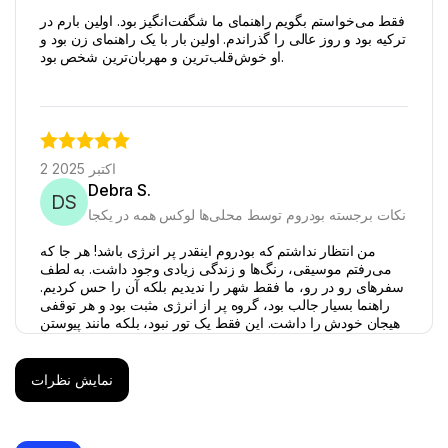
فقط می‌خواستم بگویم راهنمای ما شگفت‌انگیز بود. اولین بارم در
ترکیه بود و روز عالی را گذراندم. اولین بار با یک راهنمای زن بود و
او خوش‌قلب‌ترین و مهربان‌ترین شخص بود.
2 اکتبر 2025
Debra S.
DS
نکات برجسته بودروم توسط محلی‌ها لوکس همه در یکجا
من انتظار نداشتم که بودروم اینقدر پر انرژی باشد! هر جا که
می‌رفتم موسیقی، رنگ‌ها و زندگی زیادی وجود داشت. به لطف
سفرهای رو در رو، ما فقط شهر را ندیدیم بلکه آن را حس کردیم.
راهنما بسیار جالب بود، گروه پر از انرژی مثبت بود و هر توقفی
هیجان خودش را داشت. این فقط یک تور نبود، بلکه مانند پیوستن
به ضربان قلب بودروم بود. قطعا تجربه‌ای است که هرگز
فراموش نخواهم کرد!
نمایش نظرات