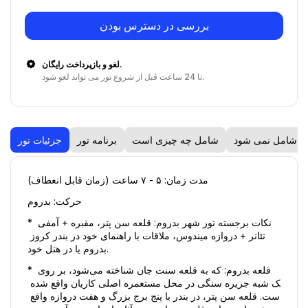
بررسی در دسترس بودن
لغو و بازپرداخت رایگان.
تا 24 ساعت قبل از شروع تور می تواند لغو شود.
شامل نمی شود
شامل چه چیزی است
برنامه تور
جزئیات تور
مدت زمان: ۵ - ۷ ساعت (زمان قابل انعطاف) 
حرکت: بدروم 
* نکات برجسته تور شهر بدروم: قلعه سن پتر، مقبره + آمفی 
تئاتر + دروازه میندوس، ملاقات با راهنمای خود در بندر کروز 
بدروم یا در هتل خود. 
* قلعه بدروم: که به قلعه سنت جان شناخته می‌شود، بر روی 
یک شبه جزیره سنگی در محل مستعمره اصلی کاریان واقع شده 
است. قلعه سن پتر، در بندر با پنج برج بزرگ و هفت دروازه واقع 