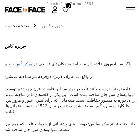
Face to Face Turizm - 2395
0
جزیره کاس
صفحه نخست
جزیره کاس
 برویم.
اگر به پیاده‌روی علاقه داریم، بیایید به مکان‌های تاریخی در 
مرکز کُس
در واقع، به عنوان جزیره دوچرخه نیز شناخته می‌شود.
قلعه نره‌تیا: درست مانند قلعه در بودروم، این قلعه در قرن چهاردهم توسط 
شوالیه‌های سن جان ساخته شده است. این یکی از قلعه‌های نادر ساخته شده 
در آن دوره به منظور حفاظت است. قلعه‌هایی که برای کنترل عبور و مرور بین 
هلیکارناسوس و کُس ساخته شده بودند، در سال 1522 به دست عثمانی‌ها 
افتادند.
خانه کنت فرانچسکو سانس: دومین بنای پشتیبانی از خدمات قلعه، که همچنین 
توسط شوالیه‌های سن جان ساخته شد.