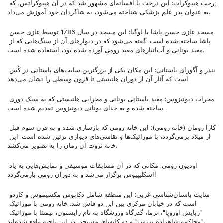
درخت هیپوکرات: این درخت با افسانه‌ای مشهور شد که در آن هیپوکراتس، که 
به عنوان پدر علم پزشکی شناخته می‌شود، به شاگردان خود آموزش می‌داد.
مسجد غازی حسن پاشا یا لوگیا: این مسجد در سال 1786 توسط غازی حسن 
پاشا ساخته شده است. گفته می‌شود که در دیوارهای آن از سنگ‌هایی که از 
معبد یونانی و آب‌انبارهای معبد رومی آورده شده بود، استفاده شده است.
بندر و آگورای باستانی: این مکان یکی از بزرگترین سایت‌های باستانی در کُس 
است که آثار آن از دوران هلنیستی تا قرون وسطی را نشان می‌دهد.
محراب دیونیزوس: معبد باستانی یونانی و محرابی هلنیستی که به سبک دوری 
ساخته شده و به خدای یونانی دیونیزوس تقدیم شده است.
کازا رومان (خانه رومی): این خانه رومی که بازسازی شده و به قرن سوم قبل 
از میلاد برمی‌گردد، با موزائیک‌ها و نقاشی‌های دیواری تزئین شده است. این 
خانه ثروت آن زمان را به تصویر می‌کشد.
اودیون رومی: مکانی که در آن مسابقات موسیقی و نمایش‌هایی به یاد 
آاسکلیپیوس برگزار می‌شد و به دوران رومی بازمی‌گردد.
سایت باستان‌شناسی غربی: این منطقه شامل دکانوس مکسیموس و کاردو 
است که در خیابان مرکزی بین این دو فاش شد. خانه رومی با موزائیک 
"ربایش اوروپا"، ترما، گذرگاه ورزشگاه به نام زایستون، نیمتئا با موزائیک 
"محاکمه شاهزاده پریس" و دو کلیسای مسیحی در این ناحیه واقع شده‌اند.