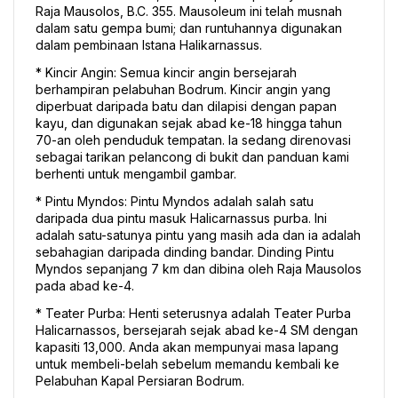
Raja Mausolos, B.C. 355. Mausoleum ini telah musnah 
dalam satu gempa bumi; dan runtuhannya digunakan 
dalam pembinaan Istana Halikarnassus. 
* Kincir Angin: Semua kincir angin bersejarah 
berhampiran pelabuhan Bodrum. Kincir angin yang 
diperbuat daripada batu dan dilapisi dengan papan 
kayu, dan digunakan sejak abad ke-18 hingga tahun 
70-an oleh penduduk tempatan. Ia sedang direnovasi 
sebagai tarikan pelancong di bukit dan panduan kami 
berhenti untuk mengambil gambar. 
* Pintu Myndos: Pintu Myndos adalah salah satu 
daripada dua pintu masuk Halicarnassus purba. Ini 
adalah satu-satunya pintu yang masih ada dan ia adalah 
sebahagian daripada dinding bandar. Dinding Pintu 
Myndos sepanjang 7 km dan dibina oleh Raja Mausolos 
pada abad ke-4. 
* Teater Purba: Henti seterusnya adalah Teater Purba 
Halicarnassos, bersejarah sejak abad ke-4 SM dengan 
kapasiti 13,000. Anda akan mempunyai masa lapang 
untuk membeli-belah sebelum memandu kembali ke 
Pelabuhan Kapal Persiaran Bodrum. 