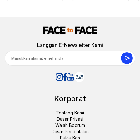
25 Jun 2025
Antoni J.
AJ
Langgan E-Newsletter Kami
Sorotan Bodrum oleh Penduduk Tempatan Semua
dalam Satu Mewah
"Teratur dengan sempurna. Kami tidak merasa tergesa-
gesa, dapat meneroka mengikut kadar kami sendiri, dan
panduan memberikan tip-tip tempatan yang excelente."
Korporat
12 Julai 2025
Tentang Kami
Vicky B.
Dasar Privasi
VB
Sorotan Bodrum oleh Penduduk Tempatan Semua
Wajah Bodrum
dalam Satu Mewah
Dasar Pembatalan
“Kami menikmati meneroka Kastil Bodrum dengan
Pulau Kos