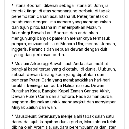
* Istana Bodrum: dikenali sebagai Istana St. John, ia 
terletak tinggi di atas semenanjung berbatu di tapak 
penempatan Carian asal. Istana St. Peter, terletak di 
pelabuhan dengan lima menara yang mengagumkan 
dan tujuh pintu. Istana ini menempatkan Muzium 
Arkeologi Bawah Laut Bodrum dan anda akan 
mengunjungi banyak pameran menariknya termasuk 
penjara, muzium rahsia di Menara Ular, menara Jerman, 
Inggeris, Perancis dan sebuah dewan dengan duit 
syiling dan perhiasan purba. 
* Muzium Arkeologi Bawah Laut: Anda akan melihat 
bangkai kapal tertua yang diketahui di dunia, Uluburun, 
sebuah dewan barang kaca yang dipulihkan dan 
pameran Puteri Caria yang membangkitkan hari-hari 
terakhir kemegahan purba Halicarnassus. Dewan 
Runtuhan Kaca, Bangkai Kapal Zaman Gangsa Akhir, 
Dewan Puteri Caria dan amphora. Pada zaman purba, 
amphora digunakan untuk mengangkut dan menyimpan 
Minyak Zaitun dan wain. 
* Mausoleum: Seterusnya menjelajahi tapak salah satu 
daripada tujuh keajaiban dunia purba, Mausoleum telah 
dibina oleh Artemisia, saudara perempuannya dan isteri 