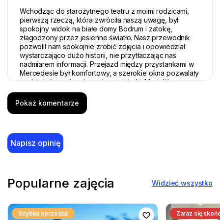
Wchodząc do starożytnego teatru z moimi rodzicami,
pierwszą rzeczą, która zwróciła naszą uwagę, był
spokojny widok na białe domy Bodrum i zatokę,
złagodzony przez jesienne światło. Nasz przewodnik
pozwolił nam spokojnie zrobić zdjęcia i opowiedział
wystarczająco dużo historii, nie przytłaczając nas
nadmiarem informacji. Przejazd między przystankami w
Mercedesie był komfortowy, a szerokie okna pozwalały
podziwiać wzgórza i rozsiane wiatraki. Musieliśmy
krótko poczekać w jednym sklepie, co było jedyną
drobną niedogodnością, ale ogólnie krajobrazy i
Pokaż komentarze
spokojne tempo sprawiły, że ta krótka wycieczka
wydawała się bardzo kompletna.
Napisz opinię
14 marzec 2026
Popularne zajęcia
Fiona & Patrick
Widzieć wszystko
F&P
Półdniowa wycieczka po atrakcjach i zakupach w
Bodrum
Szybka sprzedaż
Zaraz się skoń
Zarezerwowaliśmy to na ostatnią chwilę na krótki dzień