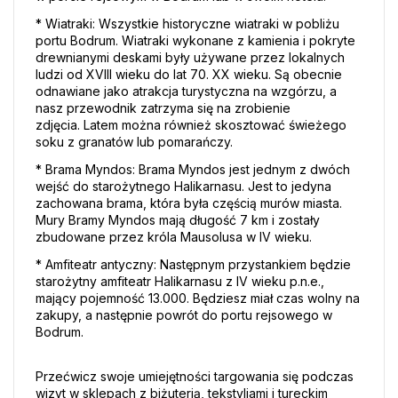
* Wiatraki: Wszystkie historyczne wiatraki w pobliżu 
portu Bodrum. Wiatraki wykonane z kamienia i pokryte 
drewnianymi deskami były używane przez lokalnych 
ludzi od XVIII wieku do lat 70. XX wieku. Są obecnie 
odnawiane jako atrakcja turystyczna na wzgórzu, a 
nasz przewodnik zatrzyma się na zrobienie 
zdjęcia. Latem można również skosztować świeżego 
soku z granatów lub pomarańczy.
* Brama Myndos: Brama Myndos jest jednym z dwóch 
wejść do starożytnego Halikarnasu. Jest to jedyna 
zachowana brama, która była częścią murów miasta. 
Mury Bramy Myndos mają długość 7 km i zostały 
zbudowane przez króla Mausolusa w IV wieku. 
* Amfiteatr antyczny: Następnym przystankiem będzie 
starożytny amfiteatr Halikarnasu z IV wieku p.n.e., 
mający pojemność 13.000. Będziesz miał czas wolny na 
zakupy, a następnie powrót do portu rejsowego w 
Bodrum. 
Przećwicz swoje umiejętności targowania się podczas 
wizyt w sklepach z biżuterią, tekstyliami i tureckim 