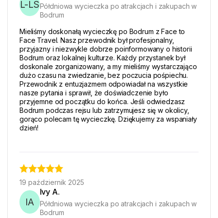
L-LS
Półdniowa wycieczka po atrakcjach i zakupach w
Bodrum
Mieliśmy doskonałą wycieczkę po Bodrum z Face to
Face Travel. Nasz przewodnik był profesjonalny,
przyjazny i niezwykle dobrze poinformowany o historii
Bodrum oraz lokalnej kulturze. Każdy przystanek był
doskonale zorganizowany, a my mieliśmy wystarczająco
dużo czasu na zwiedzanie, bez poczucia pośpiechu.
Przewodnik z entuzjazmem odpowiadał na wszystkie
nasze pytania i sprawił, że doświadczenie było
przyjemne od początku do końca. Jeśli odwiedzasz
Bodrum podczas rejsu lub zatrzymujesz się w okolicy,
gorąco polecam tę wycieczkę. Dziękujemy za wspaniały
dzień!
19 październik 2025
Ivy A.
IA
Półdniowa wycieczka po atrakcjach i zakupach w
Bodrum