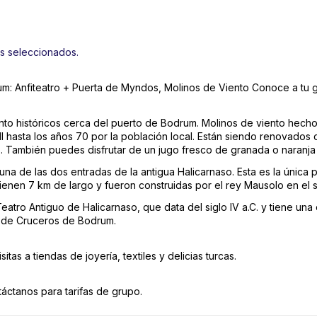
s seleccionados.
m: Anfiteatro + Puerta de Myndos, Molinos de Viento Conoce a tu g
nto históricos cerca del puerto de Bodrum. Molinos de viento hecho
I hasta los años 70 por la población local. Están siendo renovados co
s. También puedes disfrutar de un jugo fresco de granada o naranja
a de las dos entradas de la antigua Halicarnaso. Esta es la única 
ienen 7 km de largo y fueron construidas por el rey Mausolo en el si
Teatro Antiguo de Halicarnaso, que data del siglo IV a.C. y tiene un
o de Cruceros de Bodrum. 
tas a tiendas de joyería, textiles y delicias turcas.
táctanos para tarifas de grupo.