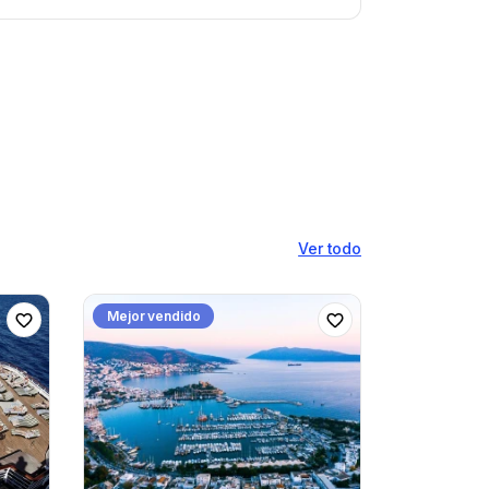
uía señalaba detalles en el teatro antiguo.
ierno. A los niños les encantó subir los
Ver todo
 las fotos. Una cómoda furgoneta Mercedes,
ado.
Mejor vendido
Mejor ven
Mercedes, y explorar juntos el antiguo teatro
n de comprar, pero en general fue una media