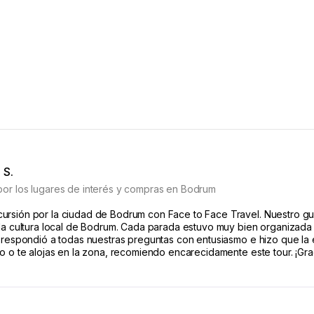
 S.
por los lugares de interés y compras en Bodrum
rsión por la ciudad de Bodrum con Face to Face Travel. Nuestro guí
 la cultura local de Bodrum. Cada parada estuvo muy bien organizada 
a respondió a todas nuestras preguntas con entusiasmo e hizo que la e
o o te alojas en la zona, recomiendo encarecidamente este tour. ¡Grac