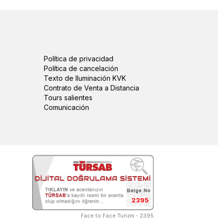
lugares de interés en una sola tarde de otoño.
Política de privacidad
Política de cancelación
igo. La parada en el antiguo teatro valió la
Texto de Iluminación KVK
te, como se indicó.
Contrato de Venta a Distancia
Tours salientes
Comunicación
yecto en el Mercedes VIP entre miradores en la
poco larga, pero en general fue una forma muy
2395
Face to Face Turizm - 2395