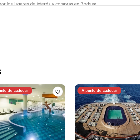
por los lugares de interés y compras en Bodrum
nuestro pequeño grupo entabló una conversación fácil mientras el g
a furgoneta cómoda, solo una breve espera en el punto de recogida.
por los lugares de interés y compras en Bodrum
ra para nuestra familia y se convirtió en una encantadora tarde de inv
s
tro y captamos una suave luz dorada sobre el puerto de Bodrum para
reve espera en la recogida; por lo demás, todo fue muy fluido y relaj
unto de caducar
A punto de caducar
por los lugares de interés y compras en Bodrum
ueño grupo de amigos tuvo mucho espacio en la tranquila furgoneta 
 la luz fría del invierno. Un poco de espera mientras otros terminaba
da.