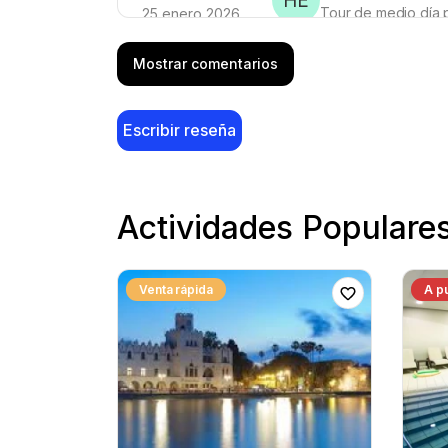
HE
Tour de medio día 
25 enero 2026
Seguimos pensando en cómo 
Mostrar comentarios
Luz cálida de invierno, un
Escribir reseña
Micol K.
MK
Tour de medio día 
21 diciembre 2025
Reservamos esto a última ho
Actividades Populare
escalones del antiguo tea
un guía amable, solo una b
Venta rápida
A p
Nansi S.
NS
Tour de medio día 
5 diciembre 2025
Impresionante. Nuestro peq
se sintió casi privado bajo
jornada muy fluida y relaja