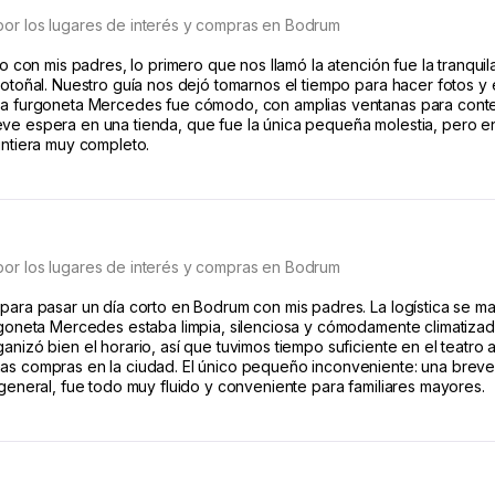
por los lugares de interés y compras en Bodrum
tro con mis padres, lo primero que nos llamó la atención fue la tranqui
 otoñal. Nuestro guía nos dejó tomarnos el tiempo para hacer fotos y exp
la furgoneta Mercedes fue cómodo, con amplias ventanas para contemp
ve espera en una tienda, que fue la única pequeña molestia, pero en g
intiera muy completo.
por los lugares de interés y compras en Bodrum
 para pasar un día corto en Bodrum con mis padres. La logística se ma
urgoneta Mercedes estaba limpia, silenciosa y cómodamente climatizada
anizó bien el horario, así que tuvimos tiempo suficiente en el teatro 
nas compras en la ciudad. El único pequeño inconveniente: una breve
 general, fue todo muy fluido y conveniente para familiares mayores.